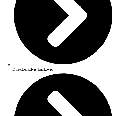
Direktor: Elvis Lacković