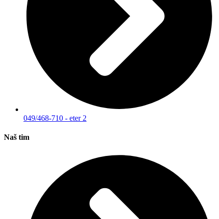
049/468-710 - eter 2
Naš tim