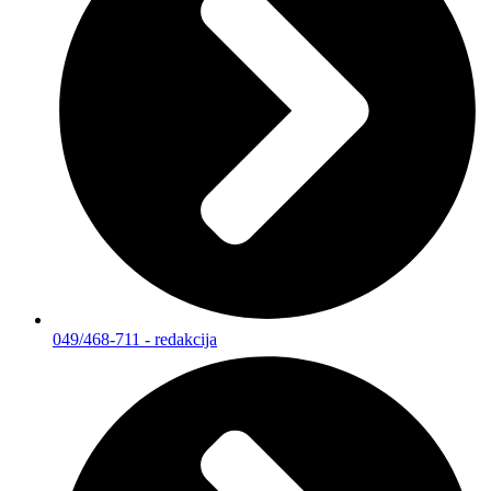
049/468-711 - redakcija