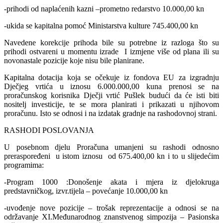
-prihodi od naplaćenih kazni –prometno redarstvo 10.000,00 kn
-ukida se kapitalna pomoć Ministarstva kulture 745.400,00 kn
Navedene korekcije prihoda bile su potrebne iz razloga što su
prihodi ostvareni u momentu izrade I izmjene više od plana ili su
novonastale pozicije koje nisu bile planirane.
Kapitalna dotacija koja se očekuje iz fondova EU za izgradnju
Dječjeg vrtića u iznosu 6.000.000,00 kuna prenosi se na
proračunskog korisnika Dječji vrtić Pušlek budući da će isti biti
nositelj investicije, te se mora planirati i prikazati u njihovom
proračunu. Isto se odnosi i na izdatak gradnje na rashodovnoj strani.
RASHODI POSLOVANJA
U posebnom djelu Proračuna umanjeni su rashodi odnosno
preraspoređeni u istom iznosu od 675.400,00 kn i to u slijedećim
programima:
-Program 1000 :Donošenje akata i mjera iz djelokruga
predstavničkog, izvr.tijela – povećanje 10.000,00 kn
-uvođenje nove pozicije – trošak reprezentacije a odnosi se na
održavanje XI.Međunarodnog znanstvenog simpozija – Pasionska