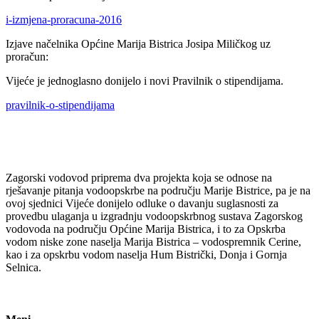
i-izmjena-proracuna-2016
Izjave načelnika Općine Marija Bistrica Josipa Miličkog uz
proračun:
Vijeće je jednoglasno donijelo i novi Pravilnik o stipendijama.
pravilnik-o-stipendijama
Zagorski vodovod priprema dva projekta koja se odnose na
rješavanje pitanja vodoopskrbe na području Marije Bistrice, pa je na
ovoj sjednici Vijeće donijelo odluke o davanju suglasnosti za
provedbu ulaganja u izgradnju vodoopskrbnog sustava Zagorskog
vodovoda na području Općine Marija Bistrica, i to za Opskrba
vodom niske zone naselja Marija Bistrica – vodospremnik Cerine,
kao i za opskrbu vodom naselja Hum Bistrički, Donja i Gornja
Selnica.