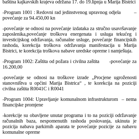
baština kajkavskih krajeva održana 17. do 19.lipnja u Marija Bistrici
-Program 1001 : Redovni rad jedinstvenog upravnog odjela –
povećanje za 94.450,00 kn
-povećanje se odnosi na povećanje izdataka za stručno usavršavanje
zaposlenika,povećanje troškova energenata i usluga tekućeg i
investicijskog održavanja, računalne usluge, povećanje financijskih
rashoda, korekcija troškova održavanja manifestacija u Marija
Bistrici, te korekcija troškova nabave uredske opreme i namještaja.
-Program 1002: Zaštita od požara i civilna zaštita -povećanje za
16.200,00
-povećanje se odnosi na troškove izrade „Procjene ugroženosti
stanovništva u općini Marija Bistrica“ , te korekcija na poziciji
civilna zaštita R0041C i R0041
-Program 1004: Upravljanje komunalnom infrastrukturom – nema
financijske promjene
-korekcije su obavljene unutar programa i to na poziciji održavanje
računalnih baza, nespomenutih rashoda poslovanja, ukinuta je
pozicija nabava parkirnih aparata te povećanje pozicije za nabavu
komunalne opreme