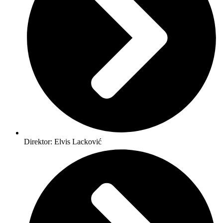
Direktor: Elvis Lacković