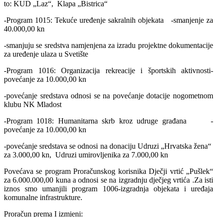
to: KUD „Laz“, Klapa „Bistrica“
-Program 1015: Tekuće uređenje sakralnih objekata -smanjenje za
40.000,00 kn
-smanjuju se sredstva namjenjena za izradu projektne dokumentacije
za uređenje ulaza u Svetište
-Program 1016: Organizacija rekreacije i športskih aktivnosti-
povećanje za 10.000,00 kn
-povećanje sredstava odnosi se na povećanje dotacije nogometnom
klubu NK Mladost
-Program 1018: Humanitarna skrb kroz udruge građana -
povećanje za 10.000,00 kn
-povećanje sredstava se odnosi na donaciju Udruzi „Hrvatska žena“
za 3.000,00 kn, Udruzi umirovljenika za 7.000,00 kn
Povećava se program Proračunskog korisnika Dječji vrtić „Pušlek“
za 6.000.000,00 kuna a odnosi se na izgradnju dječjeg vrtića .Za isti
iznos smo umanjili program 1006-izgradnja objekata i uređaja
komunalne infrastrukture.
Proračun prema I izmjeni: