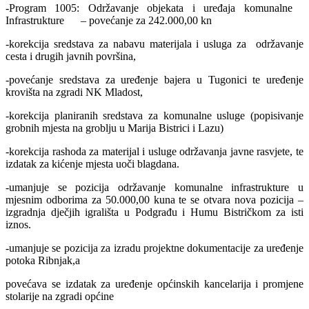
-Program 1005: Održavanje objekata i uređaja komunalne
Infrastrukture – povećanje za 242.000,00 kn
-korekcija sredstava za nabavu materijala i usluga za održavanje
cesta i drugih javnih površina,
-povećanje sredstava za uređenje bajera u Tugonici te uređenje
krovišta na zgradi NK Mladost,
-korekcija planiranih sredstava za komunalne usluge (popisivanje
grobnih mjesta na groblju u Marija Bistrici i Lazu)
-korekcija rashoda za materijal i usluge održavanja javne rasvjete, te
izdatak za kićenje mjesta uoči blagdana.
-umanjuje se pozicija održavanje komunalne infrastrukture u
mjesnim odborima za 50.000,00 kuna te se otvara nova pozicija –
izgradnja dječjih igrališta u Podgrađu i Humu Bistričkom za isti
iznos.
-umanjuje se pozicija za izradu projektne dokumentacije za uređenje
potoka Ribnjak,a
povećava se izdatak za uređenje općinskih kancelarija i promjene
stolarije na zgradi općine