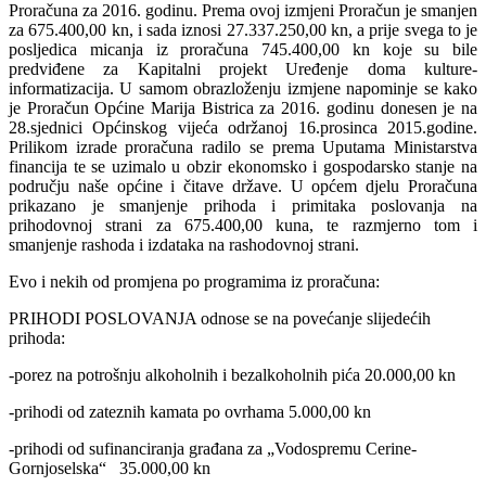
Proračuna za 2016. godinu. Prema ovoj izmjeni Proračun je smanjen
za 675.400,00 kn, i sada iznosi 27.337.250,00 kn, a prije svega to je
posljedica micanja iz proračuna 745.400,00 kn koje su bile
predviđene za Kapitalni projekt Uređenje doma kulture-
informatizacija. U samom obrazloženju izmjene napominje se kako
je Proračun Općine Marija Bistrica za 2016. godinu donesen je na
28.sjednici Općinskog vijeća održanoj 16.prosinca 2015.godine.
Prilikom izrade proračuna radilo se prema Uputama Ministarstva
financija te se uzimalo u obzir ekonomsko i gospodarsko stanje na
području naše općine i čitave države. U općem djelu Proračuna
prikazano je smanjenje prihoda i primitaka poslovanja na
prihodovnoj strani za 675.400,00 kuna, te razmjerno tom i
smanjenje rashoda i izdataka na rashodovnoj strani.
Evo i nekih od promjena po programima iz proračuna:
PRIHODI POSLOVANJA odnose se na povećanje slijedećih
prihoda:
-porez na potrošnju alkoholnih i bezalkoholnih pića 20.000,00 kn
-prihodi od zateznih kamata po ovrhama 5.000,00 kn
-prihodi od sufinanciranja građana za „Vodospremu Cerine-
Gornjoselska“ 35.000,00 kn