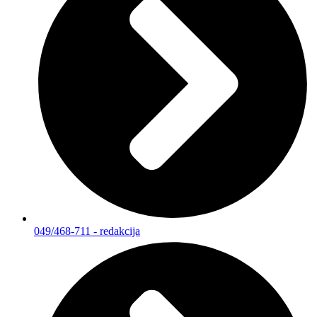
049/468-711 - redakcija