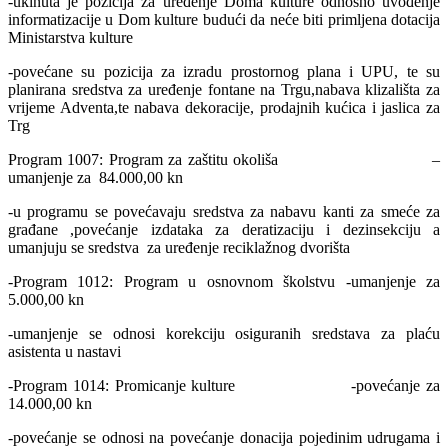
-ukinuta je pozicija za uređenje Doma kulture odnosno uvođenje
informatizacije u Dom kulture budući da neće biti primljena dotacija
Ministarstva kulture
-povećane su pozicija za izradu prostornog plana i UPU, te su
planirana sredstva za uređenje fontane na Trgu,nabava klizališta za
vrijeme Adventa,te nabava dekoracije, prodajnih kućica i jaslica za
Trg
Program 1007: Program za zaštitu okoliša –
umanjenje za 84.000,00 kn
-u programu se povećavaju sredstva za nabavu kanti za smeće za
građane ,povećanje izdataka za deratizaciju i dezinsekciju a
umanjuju se sredstva za uređenje reciklažnog dvorišta
-Program 1012: Program u osnovnom školstvu -umanjenje za
5.000,00 kn
-umanjenje se odnosi korekciju osiguranih sredstava za plaću
asistenta u nastavi
-Program 1014: Promicanje kulture -povećanje za
14.000,00 kn
-povećanje se odnosi na povećanje donacija pojedinim udrugama i