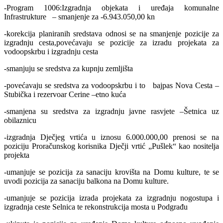
-Program 1006:Izgradnja objekata i uređaja komunalne
Infrastrukture – smanjenje za -6.943.050,00 kn
-korekcija planiranih sredstava odnosi se na smanjenje pozicije za
izgradnju cesta,povećavaju se pozicije za izradu projekata za
vodoopskrbu i izgradnju cesta
-smanjuju se sredstva za kupnju zemljišta
-povećavaju se sredstva za vodoopskrbu i to bajpas Nova Cesta –
Stubička i rezervoar Cerine –etno kuća
-smanjena su sredstva za izgradnju javne rasvjete –Šetnica uz
obilaznicu
-izgradnja Dječjeg vrtića u iznosu 6.000.000,00 prenosi se na
poziciju Proračunskog korisnika Dječji vrtić „Pušlek“ kao nositelja
projekta
-umanjuje se pozicija za sanaciju krovišta na Domu kulture, te se
uvodi pozicija za sanaciju balkona na Domu kulture.
-umanjuje se pozicija izrada projekata za izgradnju nogostupa i
izgradnja ceste Selnica te rekonstrukcija mosta u Podgrađu