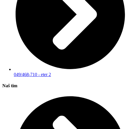
049/468-710 - eter 2
Naš tim