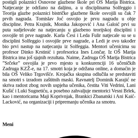
postigli polaznici Osnovne glazbene škole pri OŠ Marija Bistrica.
Natjecanje je održano na daljinu, a u disciplinama Solfeggio i
Teorija glazbe polaznici bistričke glazbene škole osvojili su čak 7
prvih nagrada. Tomislav Joć osvojio je prvu nagradu u obje
discipline. Petra Krajnik, Monika Jakopović i Ana Galoić prvi su
puta sudjelovale na natjecanju u glazbeno teorijskoj disciplini i
osvojile tri prve nagrade. Karla Česi i Leda Fulir natjecale su se u
disciplini Solfeggio i osvojile prve nagrade, a Ledi je ovo također
bio prvi nastup na natjecanju iz Solfeggia. Mentori učenicima su
profesor Dinko Krstinić i profesorica Ines Lončar. Iz OŠ Marija
Bistrica ima još sjajnih rezultata. Naime, Zadruga OŠ Marija Bistrica
”Srčeke” osvojila je prvo mjesto u konkurenciji 16 učeničkih
Zadruga KZŽ-e, na 17. smotri koja je održana online, a domaćin je
bila OŠ Veliko Trgovišće. Krojačka skupina odlučila se predstaviti
na smotri s izradom zaštitnih maski. Ravnatelj Dominik Karajić ne
skriva radost zbog novih uspjeha učenika, čestita Viti Vedrini, Lani
Kušić i Luki Sugnetiću, a posebno zahvaljuje mentorici Vesni Brlek,
kao i mentoricama Maji Koprivnjak, Brankici Zbanatski i Ani Kaić-
Lacković, na organizaciji i pripremanju učenika za smotru.
Meni