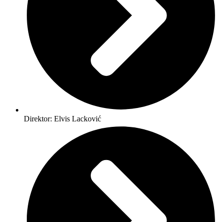
Direktor: Elvis Lacković