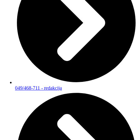
049/468-711 - redakcija