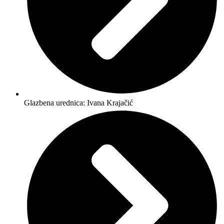
Glazbena urednica: Ivana Krajačić