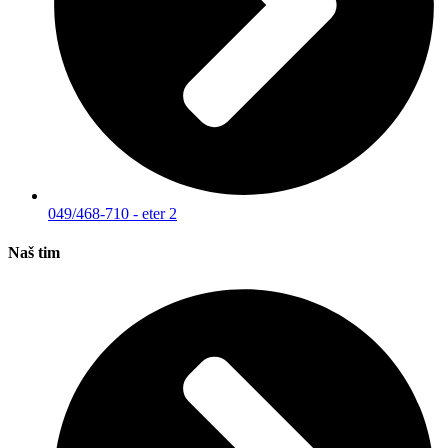
049/468-710 - eter 2
Naš tim