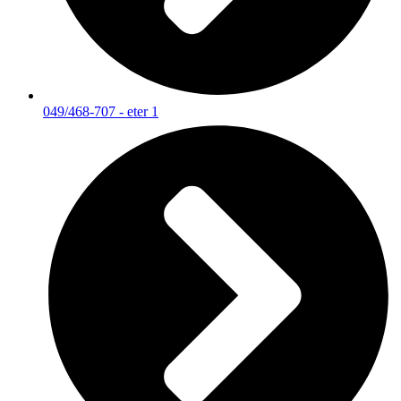
049/468-707 - eter 1