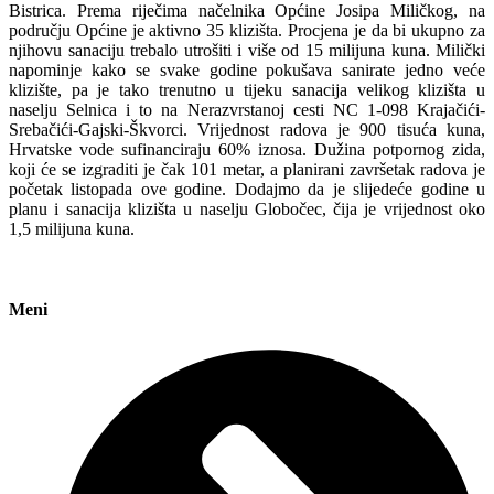
Bistrica. Prema riječima načelnika Općine Josipa Miličkog, na
području Općine je aktivno 35 klizišta. Procjena je da bi ukupno za
njihovu sanaciju trebalo utrošiti i više od 15 milijuna kuna. Milički
napominje kako se svake godine pokušava sanirate jedno veće
klizište, pa je tako trenutno u tijeku sanacija velikog klizišta u
naselju Selnica i to na Nerazvrstanoj cesti NC 1-098 Krajačići-
Srebačići-Gajski-Škvorci. Vrijednost radova je 900 tisuća kuna,
Hrvatske vode sufinanciraju 60% iznosa. Dužina potpornog zida,
koji će se izgraditi je čak 101 metar, a planirani završetak radova je
početak listopada ove godine. Dodajmo da je slijedeće godine u
planu i sanacija klizišta u naselju Globočec, čija je vrijednost oko
1,5 milijuna kuna.
Meni