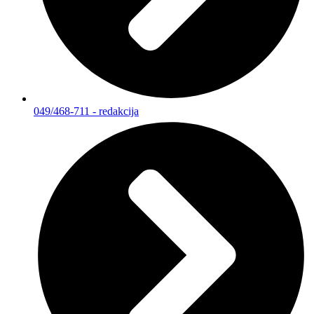
049/468-711 - redakcija