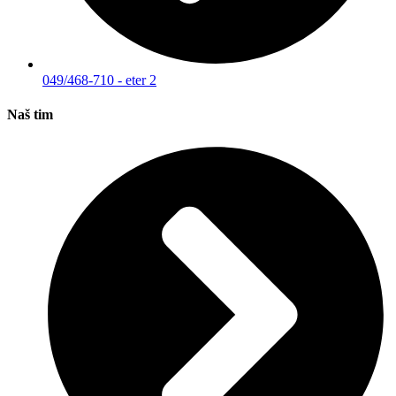
049/468-710 - eter 2
Naš tim