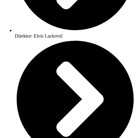
Direktor: Elvis Lacković