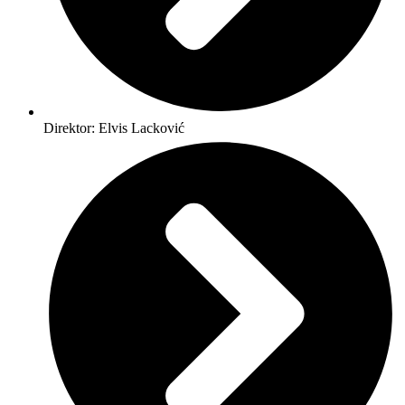
Direktor: Elvis Lacković