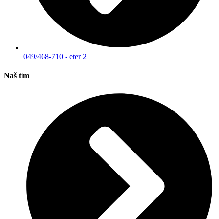
049/468-710 - eter 2
Naš tim