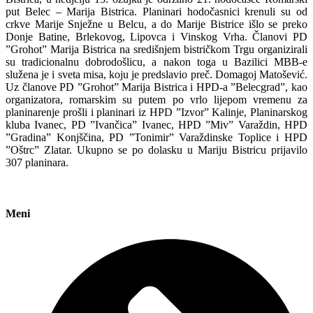
put Belec – Marija Bistrica. Planinari hodočasnici krenuli su od
crkve Marije Snježne u Belcu, a do Marije Bistrice išlo se preko
Donje Batine, Brlekovog, Lipovca i Vinskog Vrha. Članovi PD
”Grohot” Marija Bistrica na središnjem bistričkom Trgu organizirali
su tradicionalnu dobrodošlicu, a nakon toga u Bazilici MBB-e
služena je i sveta misa, koju je predslavio preč. Domagoj Matošević.
Uz članove PD ”Grohot” Marija Bistrica i HPD-a ”Belecgrad”, kao
organizatora, romarskim su putem po vrlo lijepom vremenu za
planinarenje prošli i planinari iz HPD ”Izvor” Kalinje, Planinarskog
kluba Ivanec, PD ”Ivančica” Ivanec, HPD ”Miv” Varaždin, HPD
”Gradina” Konjščina, PD ”Tonimir” Varaždinske Toplice i HPD
”Oštrc” Zlatar. Ukupno se po dolasku u Mariju Bistricu prijavilo
307 planinara.
Meni