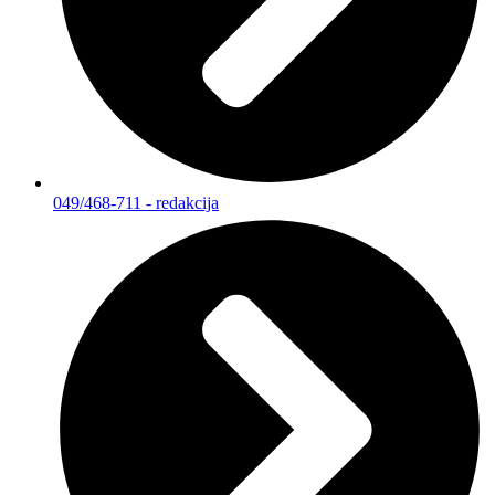
049/468-711 - redakcija