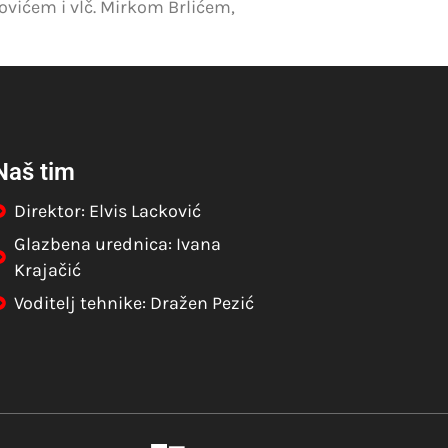
ovićem i vlč. Mirkom Brlićem,
Naš tim
Direktor: Elvis Lacković
Glazbena urednica: Ivana
Krajačić
Voditelj tehnike: Dražen Pezić