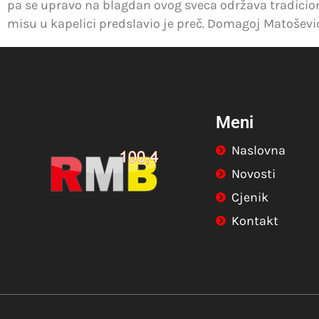
pa se upravo na blagdan ovog sveca održava tradicion
misu u kapelici predslavio je preč. Domagoj Matošević
Meni
Naslovna
Novosti
Cjenik
Kontakt