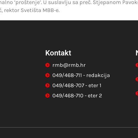
alno ‘proštenje’. U suslavlju sa preč. Stjepanom Pavok
, rektor Svetišta MBB-e.
Kontakt
rmb@rmb.hr
049/468-711 - redakcija
049/468-707 - eter 1
049/468-710 - eter 2