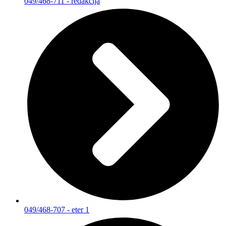
049/468-711 - redakcija
049/468-707 - eter 1