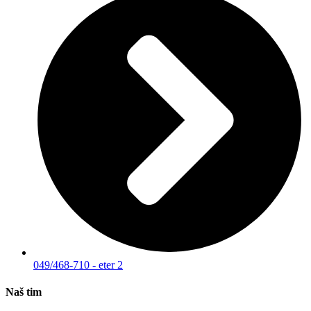
049/468-710 - eter 2
Naš tim