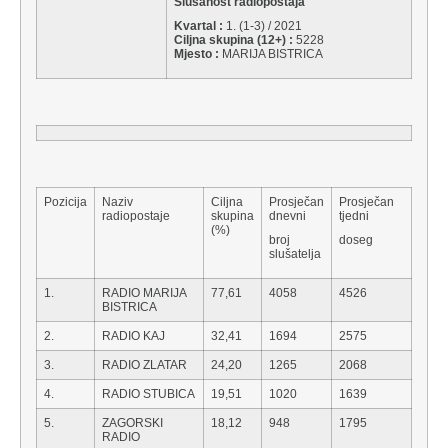
Slušanost radiopostaja
Kvartal :
1. (1-3) / 2021
Ciljna skupina (12+) :
5228
Mjesto :
MARIJA BISTRICA
Pozicija
Naziv
Ciljna
Prosječan
Prosječan
radiopostaje
skupina
dnevni
tjedni
(%)
broj
doseg
slušatelja
1.
RADIO MARIJA
77,61
4058
4526
BISTRICA
2.
RADIO KAJ
32,41
1694
2575
3.
RADIO ZLATAR
24,20
1265
2068
4.
RADIO STUBICA
19,51
1020
1639
5.
ZAGORSKI
18,12
948
1795
RADIO