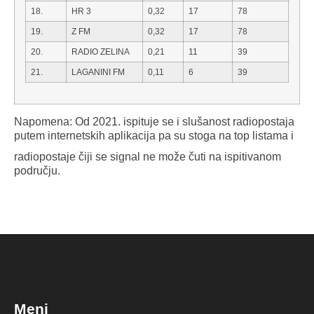
18.
HR 3
0,32
17
78
19.
Z FM
0,32
17
78
20.
RADIO ZELINA
0,21
11
39
21.
LAGANINI FM
0,11
6
39
Napomena: Od 2021. ispituje se i slušanost radiopostaja
putem internetskih aplikacija pa su stoga na top listama i
radiopostaje čiji se signal ne može čuti na ispitivanom
području.
Meni