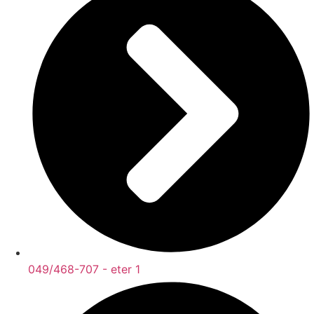
049/468-707 - eter 1