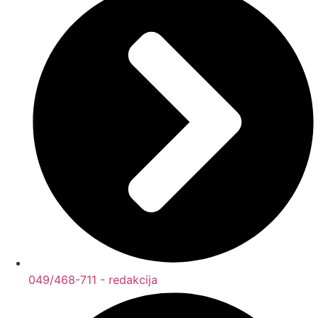
049/468-711 - redakcija