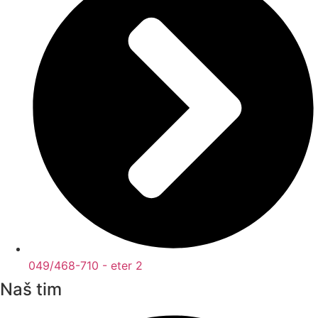
049/468-710 - eter 2
Naš tim