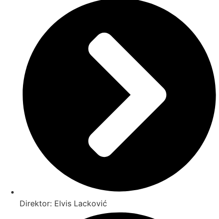
Direktor: Elvis Lacković