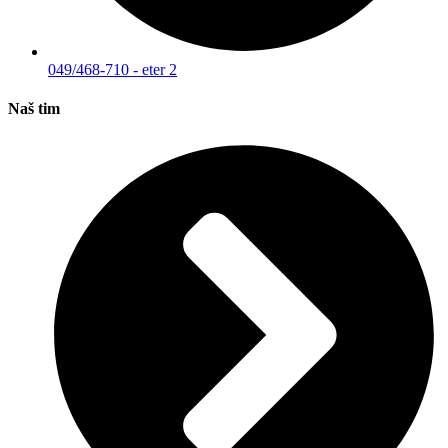
049/468-710 - eter 2
Naš tim