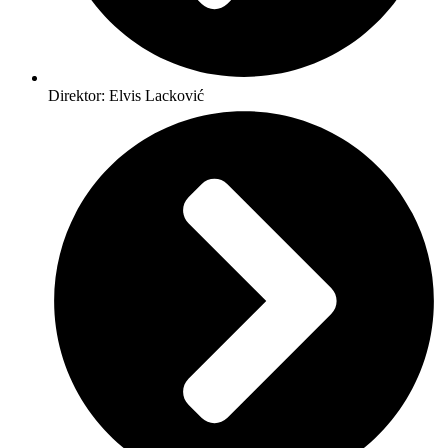
Direktor: Elvis Lacković