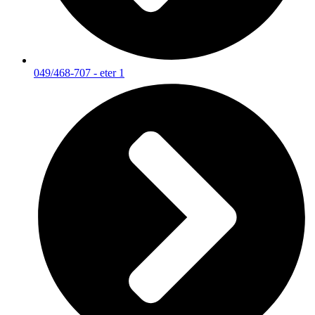
049/468-707 - eter 1