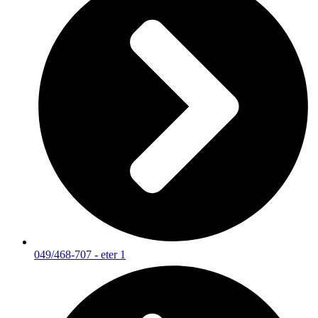
049/468-707 - eter 1