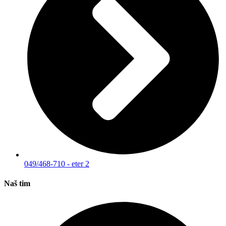
049/468-710 - eter 2
Naš tim