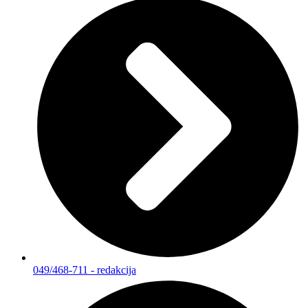
049/468-711 - redakcija