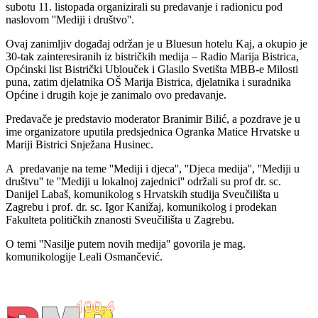
subotu 11. listopada organizirali su predavanje i radionicu pod
naslovom ''Mediji i društvo''.
Ovaj zanimljiv događaj održan je u Bluesun hotelu Kaj, a okupio je
30-tak zainteresiranih iz bistričkih medija – Radio Marija Bistrica,
Općinski list Bistrički Ublouček i Glasilo Svetišta MBB-e Milosti
puna, zatim djelatnika OŠ Marija Bistrica, djelatnika i suradnika
Općine i drugih koje je zanimalo ovo predavanje.
Predavače je predstavio moderator Branimir Bilić, a pozdrave je u
ime organizatore uputila predsjednica Ogranka Matice Hrvatske u
Mariji Bistrici Snježana Husinec.
A predavanje na teme ''Mediji i djeca'', ''Djeca medija'', ''Mediji u
društvu'' te ''Mediji u lokalnoj zajednici'' održali su prof dr. sc.
Danijel Labaš, komunikolog s Hrvatskih studija Sveučilišta u
Zagrebu i prof. dr. sc. Igor Kanižaj, komunikolog i prodekan
Fakulteta političkih znanosti Sveučilišta u Zagrebu.
O temi ''Nasilje putem novih medija'' govorila je mag.
komunikologije Leali Osmančević.