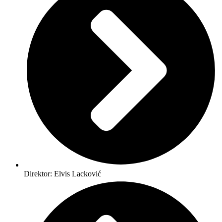
Direktor: Elvis Lacković