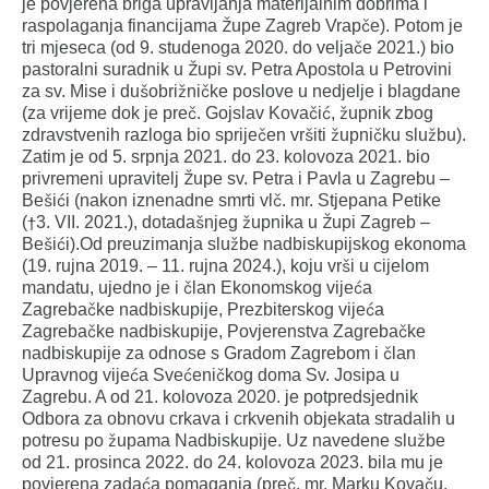
je povjerena briga upravljanja materijalnim dobrima i
raspolaganja financijama Župe Zagreb Vrapče). Potom je
tri mjeseca (od 9. studenoga 2020. do veljače 2021.) bio
pastoralni suradnik u Župi sv. Petra Apostola u Petrovini
za sv. Mise i dušobrižničke poslove u nedjelje i blagdane
(za vrijeme dok je preč. Gojslav Kovačić, župnik zbog
zdravstvenih razloga bio spriječen vršiti župničku službu).
Zatim je od 5. srpnja 2021. do 23. kolovoza 2021. bio
privremeni upravitelj Župe sv. Petra i Pavla u Zagrebu –
Bešići (nakon iznenadne smrti vlč. mr. Stjepana Petike
(†3. VII. 2021.), dotadašnjeg župnika u Župi Zagreb –
Bešići).Od preuzimanja službe nadbiskupijskog ekonoma
(19. rujna 2019. – 11. rujna 2024.), koju vrši u cijelom
mandatu, ujedno je i član Ekonomskog vijeća
Zagrebačke nadbiskupije, Prezbiterskog vijeća
Zagrebačke nadbiskupije, Povjerenstva Zagrebačke
nadbiskupije za odnose s Gradom Zagrebom i član
Upravnog vijeća Svećeničkog doma Sv. Josipa u
Zagrebu. A od 21. kolovoza 2020. je potpredsjednik
Odbora za obnovu crkava i crkvenih objekata stradalih u
potresu po župama Nadbiskupije. Uz navedene službe
od 21. prosinca 2022. do 24. kolovoza 2023. bila mu je
povjerena zadaća pomaganja (preč. mr. Marku Kovaču,