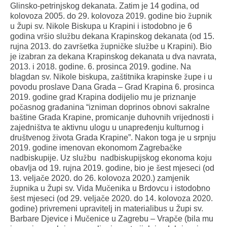
Glinsko-petrinjskog dekanata. Zatim je 14 godina, od
kolovoza 2005. do 29. kolovoza 2019. godine bio župnik
u Župi sv. Nikole Biskupa u Krapini i istodobno je 6
godina vršio službu dekana Krapinskog dekanata (od 15.
rujna 2013. do završetka župničke službe u Krapini). Bio
je izabran za dekana Krapinskog dekanata u dva navrata,
2013. i 2018. godine. 6. prosinca 2019. godine. Na
blagdan sv. Nikole biskupa, zaštitnika krapinske župe i u
povodu proslave Dana Grada – Grad Krapina 6. prosinca
2019. godine grad Krapina dodijelio mu je priznanje
počasnog građanina “izniman doprinos obnovi sakralne
baštine Grada Krapine, promicanje duhovnih vrijednosti i
zajedništva te aktivnu ulogu u unapređenju kulturnog i
društvenog života Grada Krapine”. Nakon toga je u srpnju
2019. godine imenovan ekonomom Zagrebačke
nadbiskupije. Uz službu nadbiskupijskog ekonoma koju
obavlja od 19. rujna 2019. godine, bio je šest mjeseci (od
13. veljače 2020. do 26. kolovoza 2020.) zamjenik
župnika u Župi sv. Vida Mučenika u Brdovcu i istodobno
šest mjeseci (od 29. veljače 2020. do 14. kolovoza 2020.
godine) privremeni upravitelj in materialibus u Župi sv.
Barbare Djevice i Mučenice u Zagrebu – Vrapče (bila mu