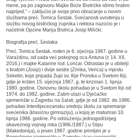
mene, pa po zagovoru Majke Bože Bistričke idimo hrabro
naprijed.” – zaključio je svoje prvo obraćanje u novim
službama preč. Tomica Šestak. Svečanosti uvođenja u
službu novog bistričkog župnika i rektora nazočio je i
načelnik Općine Marija Bistrica Josip Milički.
Biografija preč. Šestaka
Preč. Tomica Šestak, rođen je 6. siječnja 1967. godine u
Varaždinu, od sada već pokojnog oca Antuna († 14. XII.
2016.) i majke Katarine rođ. Lončar. Odrastao je u obitelji
s bratom (Josip) i dvije sestre (Zrinka, Verica) u mjestu
Seketin, koje pripada Župi sv. Ilije Proroka u Svetom Iliji,
gdje je kršten 15. siječnja 1967. g. te krizman 1. lipnja
1980. godine. Osnovnu školu pohađao je u Svetom Iliji od
1974. do 1982. godine. Zatim ulazi u Dječačko
sjemenište u Zagrebu na Šalati, gdje je od 1982. do 1986.
pohađao Interdijecezansku srednju školu za spremanje
svećenika (klasičnu gimnaziju), u kojoj je maturirao 10.
lipnja 1986. godine. Po odsluženju jednogodišnjeg
obaveznog vojnog roka (1986./1987.) u Štipu
(Makedonija), u jesen 1987. godine primljen je u
Bogoslovno sjemenište u Zagrebu i kao svećenički