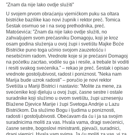
”Znam da nije lako ovdje služiti”
U svojem prvom obraćanju vjerničkom puku sa oltara
bistričke bazilike kao novi župnik i rektor preč. Tomica
Šestak osvrnuo se i na svog prethodnika, preč.
Matoševića: ”Znam da nije lako ovdje služiti, no
zahvaljujem svom prečasniku Domagoju, koji je kroz
osam godina služenja u ovoj župi i svetištu Majke Bože
Bistričke puno toga učinio svojom zauzetošću i
nesebičnim radom. Vrednote koje si je prečasni Domagoj
na početku zacrtao, vodile su ga i resile, a trebale bi voditi
i resiti svakog svećenika.” – rekao je preč. Šestak i opisao
vrednote gostoljubivost, radost i poniznost. ”Neka nam
Marija bude uzrok radosti” – poručio je novi rektor
Svetišta u Mariji Bistrici i nastavio: ”Molite za mene, za
svećenike koji djeluju u ovoj župi, časne sestre i ostale
suradnike koji služimo u ovom svetištu, župi uznesenju
Blažene Djevice Marije i župi Svetoga Andrije u Lazu
Bistričkom. Da služimo Bogu i ljudima u poniznosti,
radosti i gostoljubivosti. Obećavam da ću i ja sa svojim
suradnicima moliti za vas. Hvala vama, dragi svećenici,
časne sestre, bogoslovi ministranti, pjevači, suradnici,
dragi vjernici. Hvala vam svima. Ja ću moliti za vas, vi za