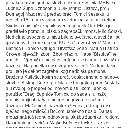
je nakon osam godina službu rektora Svetišta MBB-e i
župnika Župe Uznesenja BDM Marija Bistrica, preč
Domagoj Matošević predao preč. Tomici Šestaku, u
nedjelju 15. rujna svečanom svetom misom novi rektor
Svetišta i bistrički župnik uveden je u službu. Misu je
predslavio pomoćni biskup zagrebački mons. Mijo Gorski.
Nedjeljno uvođenje u misu bilo je svečano, a uveličali su
ga članovi Limene glazbe KUD-a ”Lovro Ježek” Marija
Bistrica i članice Udruge ”Hrvatska žena” Marija Bistrica,
Crkveni pjevački zbor i Zbor mladih, Klapa ”Bistrica”, te
apostoli. Vjerničko mnoštvo potpuno je ispunilo bistričku
baziliku. Na početku mise župni vikar vlč. Vedran Jakić
pročitao je dekret zagrebačkog nadbiskupa mons.
Dražena Kutleše, kojim se preč. Šestak imenuje na nove
službe. Biskup Gorski pročitao je biografiju preč. Šestaka,
a u svojoj je propovijedi novom bistričkom župniku
poručio: ”Dragi župniče Tomica, do sada si u našoj
nadbiskupiji obnašao mnoge odgovorne službe i
dužnosti. Možemo ih nazvati križevima, od kojih nisi
bježao, nego milošću Božom uspješno nosio. Danas
preuzimaš još jednu odgovornu službu župnika i rektora
Nacionalnog svetišta Majke Bože Bistričke. Uz sve