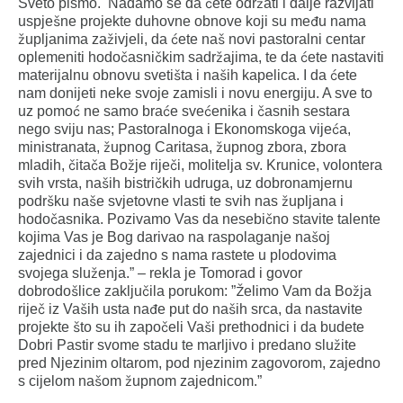
Sveto pismo. Nadamo se da ćete održati i dalje razvijati
uspješne projekte duhovne obnove koji su među nama
župljanima zaživjeli, da ćete naš novi pastoralni centar
oplemeniti hodočasničkim sadržajima, te da ćete nastaviti
materijalnu obnovu svetišta i naših kapelica. I da ćete
nam donijeti neke svoje zamisli i novu energiju. A sve to
uz pomoć ne samo braće svećenika i časnih sestara
nego sviju nas; Pastoralnoga i Ekonomskoga vijeća,
ministranata, župnog Caritasa, župnog zbora, zbora
mladih, čitača Božje riječi, molitelja sv. Krunice, volontera
svih vrsta, naših bistričkih udruga, uz dobronamjernu
podršku naše svjetovne vlasti te svih nas župljana i
hodočasnika. Pozivamo Vas da nesebično stavite talente
kojima Vas je Bog darivao na raspolaganje našoj
zajednici i da zajedno s nama rastete u plodovima
svojega služenja.” – rekla je Tomorad i govor
dobrodošlice zaključila porukom: ”Želimo Vam da Božja
riječ iz Vaših usta nađe put do naših srca, da nastavite
projekte što su ih započeli Vaši prethodnici i da budete
Dobri Pastir svome stadu te marljivo i predano služite
pred Njezinim oltarom, pod njezinim zagovorom, zajedno
s cijelom našom župnom zajednicom.”