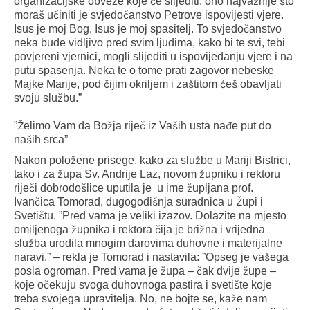
organizacijske obveze koje će slijediti, ono najvažnije što
moraš učiniti je svjedočanstvo Petrove ispovijesti vjere.
Isus je moj Bog, Isus je moj spasitelj. To svjedočanstvo
neka bude vidljivo pred svim ljudima, kako bi te svi, tebi
povjereni vjernici, mogli slijediti u ispovijedanju vjere i na
putu spasenja. Neka te o tome prati zagovor nebeske
Majke Marije, pod čijim okriljem i zaštitom ćeš obavljati
svoju službu.”
”Želimo Vam da Božja riječ iz Vaših usta nađe put do
naših srca”
Nakon položene prisege, kako za službe u Mariji Bistrici,
tako i za župa Sv. Andrije Laz, novom župniku i rektoru
riječi dobrodošlice uputila je u ime župljana prof.
Ivančica Tomorad, dugogodišnja suradnica u Župi i
Svetištu. ”Pred vama je veliki izazov. Dolazite na mjesto
omiljenoga župnika i rektora čija je brižna i vrijedna
služba urodila mnogim darovima duhovne i materijalne
naravi.” – rekla je Tomorad i nastavila: ”Opseg je vašega
posla ogroman. Pred vama je župa – čak dvije župe –
koje očekuju svoga duhovnoga pastira i svetište koje
treba svojega upravitelja. No, ne bojte se, kaže nam