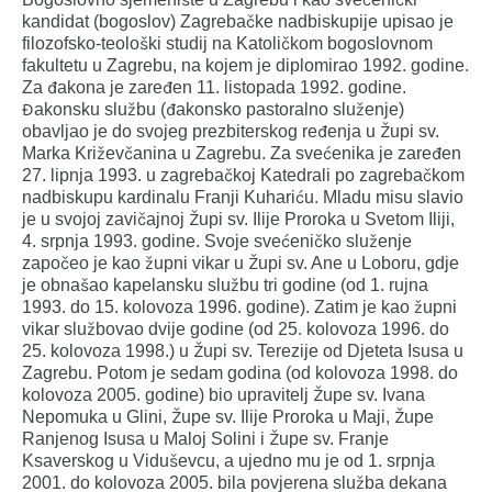
kandidat (bogoslov) Zagrebačke nadbiskupije upisao je
filozofsko-teološki studij na Katoličkom bogoslovnom
fakultetu u Zagrebu, na kojem je diplomirao 1992. godine.
Za đakona je zaređen 11. listopada 1992. godine.
Đakonsku službu (đakonsko pastoralno služenje)
obavljao je do svojeg prezbiterskog ređenja u Župi sv.
Marka Križevčanina u Zagrebu. Za svećenika je zaređen
27. lipnja 1993. u zagrebačkoj Katedrali po zagrebačkom
nadbiskupu kardinalu Franji Kuhariću. Mladu misu slavio
je u svojoj zavičajnoj Župi sv. Ilije Proroka u Svetom Iliji,
4. srpnja 1993. godine. Svoje svećeničko služenje
započeo je kao župni vikar u Župi sv. Ane u Loboru, gdje
je obnašao kapelansku službu tri godine (od 1. rujna
1993. do 15. kolovoza 1996. godine). Zatim je kao župni
vikar službovao dvije godine (od 25. kolovoza 1996. do
25. kolovoza 1998.) u Župi sv. Terezije od Djeteta Isusa u
Zagrebu. Potom je sedam godina (od kolovoza 1998. do
kolovoza 2005. godine) bio upravitelj Župe sv. Ivana
Nepomuka u Glini, Župe sv. Ilije Proroka u Maji, Župe
Ranjenog Isusa u Maloj Solini i Župe sv. Franje
Ksaverskog u Viduševcu, a ujedno mu je od 1. srpnja
2001. do kolovoza 2005. bila povjerena služba dekana