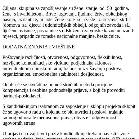
Ciljana skupina za zapošljavanje su žene starije od 50 godina,
žene s invaliditetom, žrtve trgovanja ljudima, žrtve obiteljskog
nasilja, azilantice, mlade žene koje su izašle iz sustava skrbi
(domova za djecu) i udomiteljskih obitelji, odgojnih zavoda i sl.,
liječene ovisnice, povratnice s odsluženja zatvorske kazne unazad 6
mjeseci, pripadnice romske nacionalne manjine, beskućnice.
DODATNA ZNANJA I VJEŠTINE
Poštovanje različitosti, otvorenost, odgovornost, fleksibilnost,
razvijene komunikacijske vještine, podjednaka sklonost
individualnom i timskom radu, točnost u izvršavanju poslova,
organiziranost, emocionalna stabilnost i dosljednost.
Odabir će se izvršiti uz pomoć stručnih metoda procjene
kompetencija i osobina podnositelja prijave, a koji će provoditi
partneri-poslodavci.
S kandidatkinjom izabranom za zaposlenje u sklopu projekta sklopit
će se ugovor o radu u kojemu će biti utvrđeni poslovi, trajanje
radnog odnosa te međusobna prava, obveze i odgovornosti
ugovornih strana.
U prijavi na ovaj Javni poziv kandidatkinje trebaju navesti: svoje