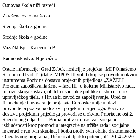
Osnovna škola niži razredi
Završena osnovna škola
Srednja škola 3 godine
Srednja škola 4 godine
Vozački ispit: Kategorija B
Radno iskustvo: Nije važno
Ostale informacije: Grad Zabok nositelj je projekta „MI POmažemo
Starijima III vol. I“ (dalje: MIPOS III vol. I) koji se provodi u okviru
instrumenta Poziv na dostavu projektnih prijedloga „ZAŽELI –
Program zapošljavanja žena – faza III“ u kojemu Ministarstvo rada,
mirovinskoga sustava, obitelji i socijalne politike nastupa u ulozi
upravljačkog tijela, a Hrvatski zavod za zapošljavanje, Ured za
financiranje i ugovaranje projekata Europske unije u ulozi
provoditelja poziva na dostavu projektnih prijedloga. Poziv na
dostavu projektnih prijedloga provodi se u okviru Prioritetne osi 2,
Specifičnog cilja 9.i.1.: Borba protiv siromaštva i socijalne
isključenosti kroz promociju integracije na tržište rada i socijalne
integracije ranjivih skupina, i borba protiv svih oblika diskriminacije
Operativnog programa „Učinkoviti ljudski potencijali“ 2014.-2020.