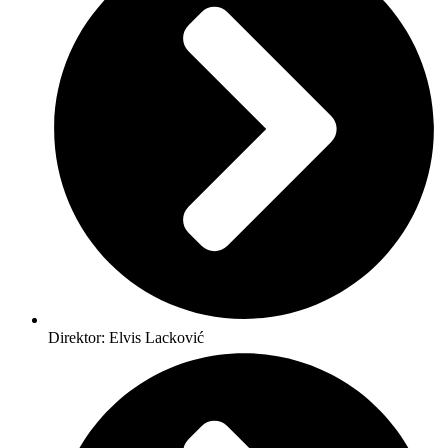
Direktor: Elvis Lacković