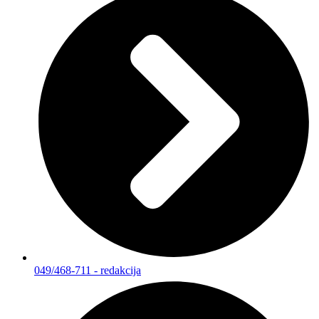
049/468-711 - redakcija