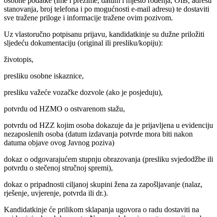
osobne podatke (ime i prezime, datum i mjesto rođenja, OIB, adresu
stanovanja, broj telefona i po mogućnosti e-mail adresu) te dostaviti
sve tražene priloge i informacije tražene ovim pozivom.
Uz vlastoručno potpisanu prijavu, kandidatkinje su dužne priložiti
sljedeću dokumentaciju (original ili presliku/kopiju):
životopis,
presliku osobne iskaznice,
presliku važeće vozačke dozvole (ako je posjeduju),
potvrdu od HZMO o ostvarenom stažu,
potvrdu od HZZ kojim osoba dokazuje da je prijavljena u evidenciju
nezaposlenih osoba (datum izdavanja potvrde mora biti nakon
datuma objave ovog Javnog poziva)
dokaz o odgovarajućem stupnju obrazovanja (presliku svjedodžbe ili
potvrdu o stečenoj stručnoj spremi),
dokaz o pripadnosti ciljanoj skupini žena za zapošljavanje (nalaz,
rješenje, uvjerenje, potvrda ili dr.).
Kandidatkinje će prilikom sklapanja ugovora o radu dostaviti na