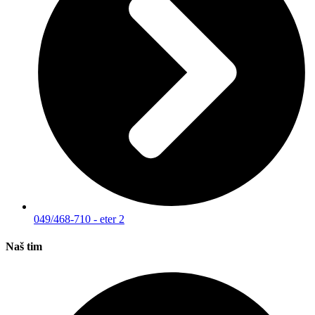
049/468-710 - eter 2
Naš tim