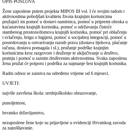
OPIS POSLOVA
Žene zaposlene putem projekta MIPOS III vol. I će svojim radom i
aktivnostima poboljšati kvalitetu života krajnjim korisnicima
pružajući im pomoć u dostavi namirnica, pomoć u pripremi obroka u
kućanstvima krajnjih korisnika, pomoć u održavanju čistoće
stambenog prostora/domova krajnjih korisnika, pomoć pri oblačenju
i svlačenju, brigu o higijeni, pomoć u socijalnoj integraciji, pomoć u
posredovanju u ostvarivanju raznih prava (dostava lijekova, plaćanje
računa, dostava pomagala i sl.), pružanje podrške krajnjim
korisnicima kroz razgovore i druženje te uključivanje u društvo,
pratnju i pomoć u raznim društvenim aktivnostima. Svaka zaposlena
žena pružat će potporu i podršku za najmanje šest krajnjih korisnika.
Radni odnos se zasniva na određeno vrijeme od 6 mjeseci.
UVJETI:
najviše završena škola: srednjoškolsko obrazovanje,
punoljetnost,
hrvatsko državljanstvo,
nezaposlene žene koje su prijavljene u evidenciji Hrvatskog zavoda
za zapošljavanje.