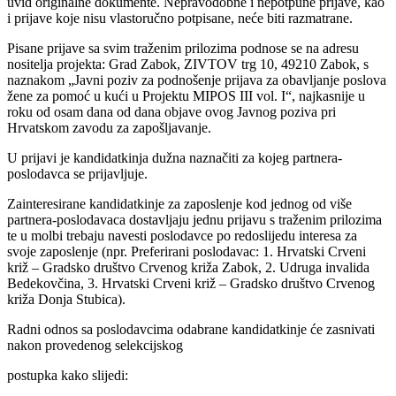
uvid originalne dokumente. Nepravodobne i nepotpune prijave, kao
i prijave koje nisu vlastoručno potpisane, neće biti razmatrane.
Pisane prijave sa svim traženim prilozima podnose se na adresu
nositelja projekta: Grad Zabok, ZIVTOV trg 10, 49210 Zabok, s
naznakom „Javni poziv za podnošenje prijava za obavljanje poslova
žene za pomoć u kući u Projektu MIPOS III vol. I“, najkasnije u
roku od osam dana od dana objave ovog Javnog poziva pri
Hrvatskom zavodu za zapošljavanje.
U prijavi je kandidatkinja dužna naznačiti za kojeg partnera-
poslodavca se prijavljuje.
Zainteresirane kandidatkinje za zaposlenje kod jednog od više
partnera-poslodavaca dostavljaju jednu prijavu s traženim prilozima
te u molbi trebaju navesti poslodavce po redoslijedu interesa za
svoje zaposlenje (npr. Preferirani poslodavac: 1. Hrvatski Crveni
križ – Gradsko društvo Crvenog križa Zabok, 2. Udruga invalida
Bedekovčina, 3. Hrvatski Crveni križ – Gradsko društvo Crvenog
križa Donja Stubica).
Radni odnos sa poslodavcima odabrane kandidatkinje će zasnivati
nakon provedenog selekcijskog
postupka kako slijedi: