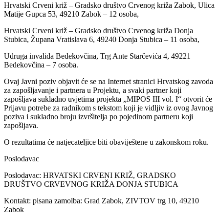
Hrvatski Crveni križ – Gradsko društvo Crvenog križa Zabok, Ulica
Matije Gupca 53, 49210 Zabok – 12 osoba,
Hrvatski Crveni križ – Gradsko društvo Crvenog križa Donja
Stubica, Župana Vratislava 6, 49240 Donja Stubica – 11 osoba,
Udruga invalida Bedekovčina, Trg Ante Starčevića 4, 49221
Bedekovčina – 7 osoba.
Ovaj Javni poziv objavit će se na Internet stranici Hrvatskog zavoda
za zapošljavanje i partnera u Projektu, a svaki partner koji
zapošljava sukladno uvjetima projekta „MIPOS III vol. I“ otvorit će
Prijavu potrebe za radnikom s tekstom koji je vidljiv iz ovog Javnog
poziva i sukladno broju izvršitelja po pojedinom partneru koji
zapošljava.
O rezultatima će natjecateljice biti obaviještene u zakonskom roku.
Poslodavac
Poslodavac: HRVATSKI CRVENI KRIŽ, GRADSKO
DRUŠTVO CRVEVNOG KRIŽA DONJA STUBICA
Kontakt: pisana zamolba: Grad Zabok, ZIVTOV trg 10, 49210
Zabok