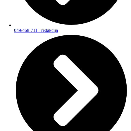
049/468-711 - redakcija