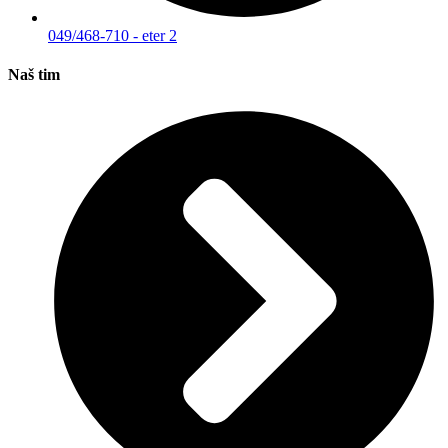
049/468-710 - eter 2
Naš tim