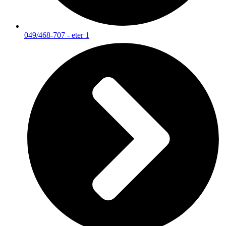
049/468-707 - eter 1