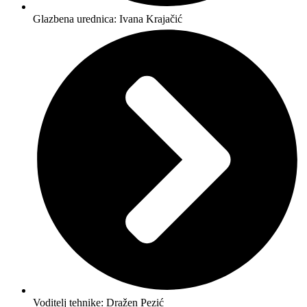
Glazbena urednica: Ivana Krajačić
Voditelj tehnike: Dražen Pezić