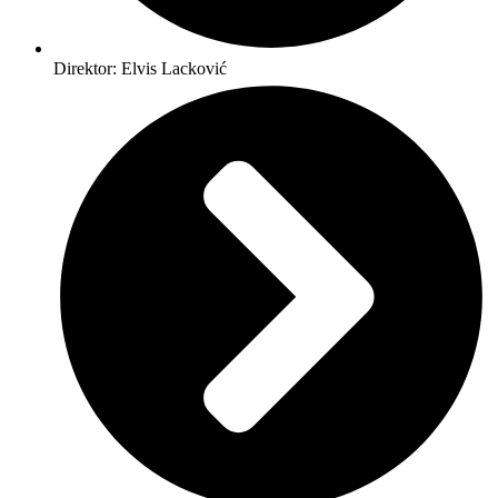
Direktor: Elvis Lacković