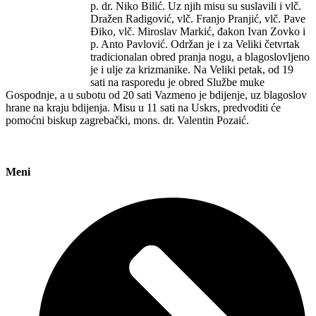
p. dr. Niko Bilić. Uz njih misu su suslavili i vlč.
Dražen Radigović, vlč. Franjo Pranjić, vlč. Pave
Điko, vlč. Miroslav Markić, đakon Ivan Zovko i
p. Anto Pavlović. Održan je i za Veliki četvrtak
tradicionalan obred pranja nogu, a blagoslovljeno
je i ulje za krizmanike. Na Veliki petak, od 19
sati na rasporedu je obred Službe muke
Gospodnje, a u subotu od 20 sati Vazmeno je bdijenje, uz blagoslov
hrane na kraju bdijenja. Misu u 11 sati na Uskrs, predvoditi će
pomoćni biskup zagrebački, mons. dr. Valentin Pozaić.
Meni