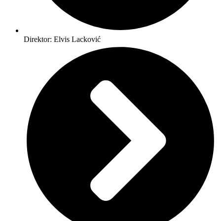
Direktor: Elvis Lacković