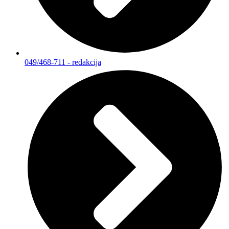
049/468-711 - redakcija