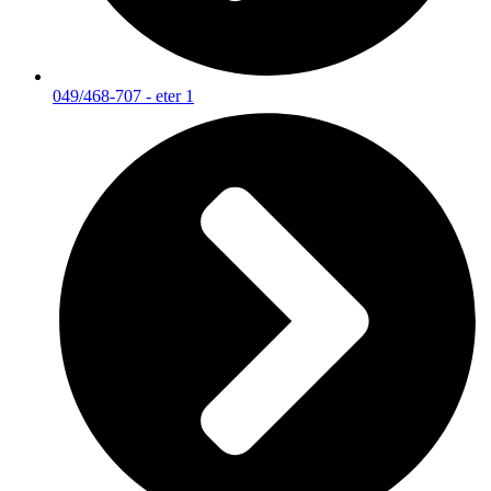
049/468-707 - eter 1