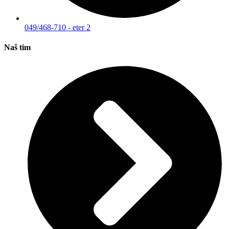
049/468-710 - eter 2
Naš tim