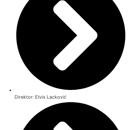
Direktor: Elvis Lacković