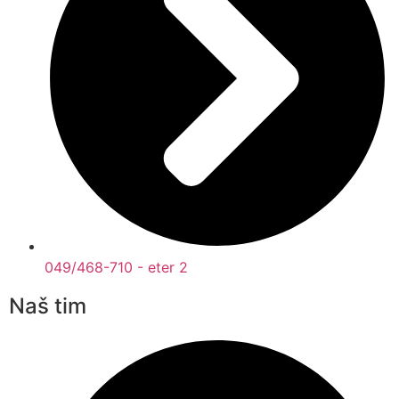
049/468-710 - eter 2
Naš tim