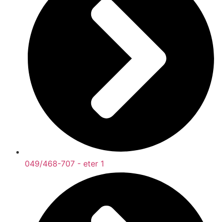
049/468-707 - eter 1