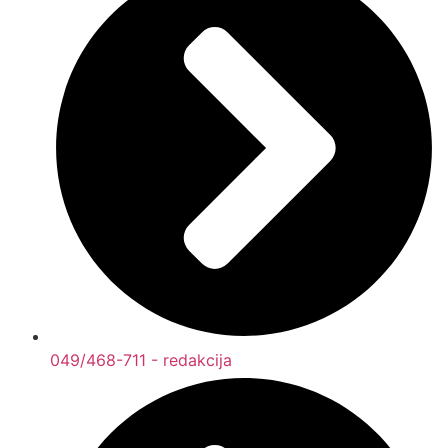
049/468-711 - redakcija