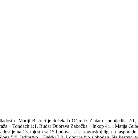
dost u Mariji Bistrici je dočekala Oštrc iz Zlatara i pobijedila 2:
raža – Tondach 1:1, Rudar Dubrava Zabočka – Inkop 4:1 i Matija Gubec
dost je na 13. mjestu sa 15 bodova. U 2. zagorskoj ligi na rasporedu j
a 5:0, Jedinstvo – Đalski 3:0. Lobor je bio slobodan. Na ljestvici vodi