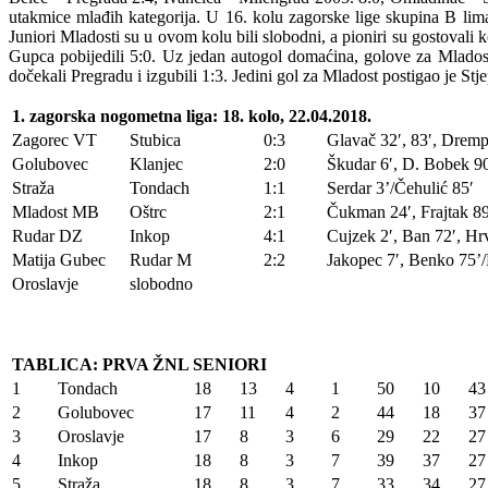
utakmice mlađih kategorija. U 16. kolu zagorske lige skupina B lim
Juniori Mladosti su u ovom kolu bili slobodni, a pioniri su gostovali 
Gupca pobijedili 5:0. Uz jedan autogol domaćina, golove za Mladost p
dočekali Pregradu i izgubili 1:3. Jedini gol za Mladost postigao je St
1. zagorska nogometna liga: 18. kolo, 22.04.2018.
Zagorec VT
Stubica
0:3
Glavač 32′, 83′, Dremp
Golubovec
Klanjec
2:0
Škudar 6′, D. Bobek 9
Straža
Tondach
1:1
Serdar 3’/Čehulić 85′
Mladost MB
Oštrc
2:1
Čukman 24′, Frajtak 89
Rudar DZ
Inkop
4:1
Cujzek 2′, Ban 72′, Hr
Matija Gubec
Rudar M
2:2
Jakopec 7′, Benko 75’/
Oroslavje
slobodno
TABLICA: PRVA ŽNL SENIORI
1
Tondach
18
13
4
1
50
10
43
2
Golubovec
17
11
4
2
44
18
37
3
Oroslavje
17
8
3
6
29
22
27
4
Inkop
18
8
3
7
39
37
27
5
Straža
18
8
3
7
33
34
27