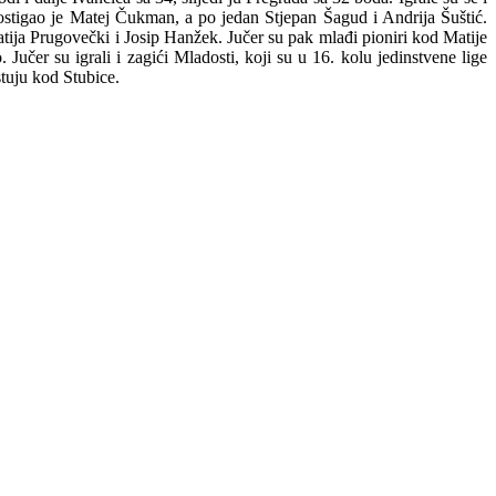
ostigao je Matej Čukman, a po jedan Stjepan Šagud i Andrija Šuštić.
Matija Prugovečki i Josip Hanžek. Jučer su pak mlađi pioniri kod Matije
učer su igrali i zagići Mladosti, koji su u 16. kolu jedinstvene lige
stuju kod Stubice.