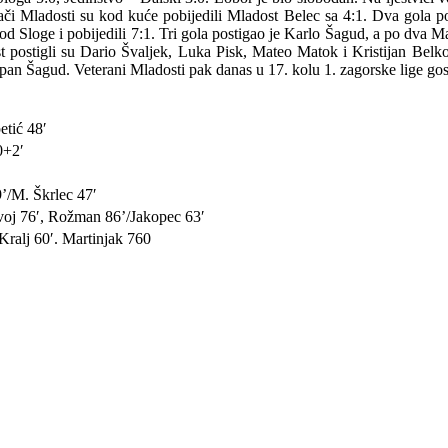
ači Mladosti su kod kuće pobijedili Mladost Belec sa 4:1. Dva gola p
kod Sloge i pobijedili 7:1. Tri gola postigao je Karlo Šagud, a po dva 
ostigli su Dario Švaljek, Luka Pisk, Mateo Matok i Kristijan Belko. J
jepan Šagud. Veterani Mladosti pak danas u 17. kolu 1. zagorske lige go
etić 48′
0+2′
’/M. Škrlec 47′
voj 76′, Rožman 86’/Jakopec 63′
Kralj 60′. Martinjak 760