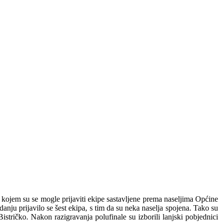
 u kojem su se mogle prijaviti ekipe sastavljene prema naseljima Općine
u prijavilo se šest ekipa, s tim da su neka naselja spojena. Tako su
tričko. Nakon razigravanja polufinale su izborili lanjski pobjednici