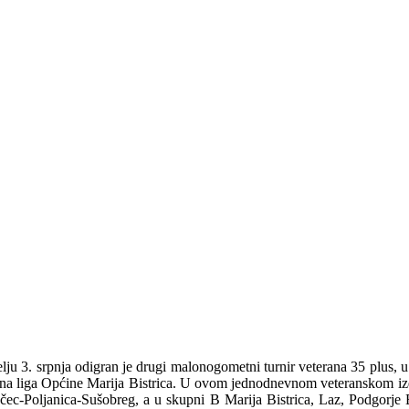
jelju 3. srpnja odigran je drugi malonogometni turnir veterana 35 plus,
na liga Općine Marija Bistrica. U ovom jednodnevnom veteranskom izdanj
ec-Poljanica-Sušobreg, a u skupni B Marija Bistrica, Laz, Podgorje Bis