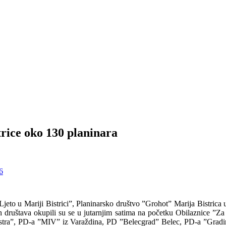
rice oko 130 planinara
jeto u Mariji Bistrici”, Planinarsko društvo ”Grohot” Marija Bistrica u
ih društava okupili su se u jutarnjim satima na početku Obilaznice ”Z
”Bistra”, PD-a ”MIV” iz Varaždina, PD ”Belecgrad” Belec, PD-a ”Gra