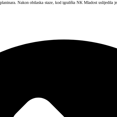
laninara. Nakon obilaska staze, kod igrališta NK Mladost uslijedila je