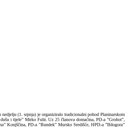
 nedjelju (1. srpnja) je organiziralo tradicionalni pohod Planinarskom
a dušu i tijele” Mirko Fulir. Uz 25 članova domaćina, PD-a ”Grohot”,
dina” Konjščina, PD-a ”Bundek” Mursko Središće, HPD-a ”Bilogora”