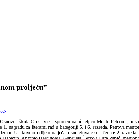
tinom proljeću”
a Osnovna škola Oroslavje u spomen na učiteljicu Melitu Peternel, prist
1. nagradu za literarni rad u kategoriji 5. i 6. razreda, Petrova mentor
ar. U likovnom dijelu natječaja sudjelovale su učenice 2. razreda Ja
a Habazin, Antonio Hercigonja, Gabrijela Čefko i Lara Papić, mentoric