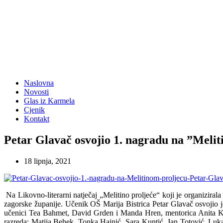
Naslovna
Novosti
Glas iz Karmela
Cjenik
Kontakt
Petar Glavač osvojio 1. nagradu na ”Meli
18 lipnja, 2021
Na Likovno-literarni natječaj „Melitino proljeće“ koji je organiziral
zagorske županije. Učenik OŠ Marija Bistrica Petar Glavač osvojio je 
učenici Tea Bahmet, David Grden i Manda Hren, mentorica Anita Klem
razreda: Matija Behek, Tonka Hajnić, Sara Kuntić, Jan Totović, Luk