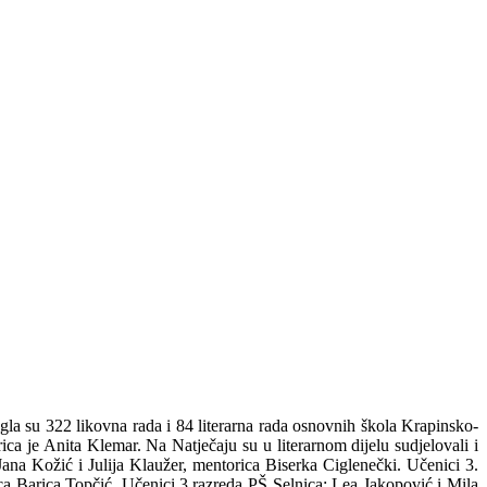
igla su 322 likovna rada i 84 literarna rada osnovnih škola Krapinsko-
ica je Anita Klemar. Na Natječaju su u literarnom dijelu sudjelovali i
na Kožić i Julija Klaužer, mentorica Biserka Ciglenečki. Učenici 3.
a Barica Topčić. Učenici 3.razreda PŠ Selnica: Lea Jakopović i Mila