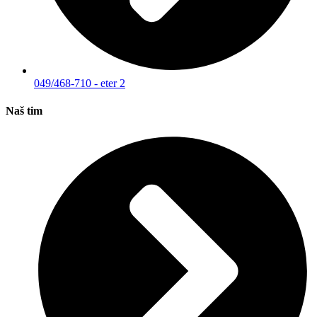
049/468-710 - eter 2
Naš tim