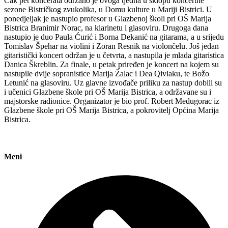
Čak pet koncerata održano je ovoga tjedna u sklopu koncertne
sezone Bistričkog zvukolika, u Domu kulture u Mariji Bistrici. U
ponedjeljak je nastupio profesor u Glazbenoj školi pri OŠ Marija
Bistrica Branimir Norac, na klarinetu i glasoviru. Drugoga dana
nastupio je duo Paula Ćurić i Borna Dekanić na gitarama, a u srijedu
Tomislav Špehar na violini i Zoran Resnik na violončelu. Još jedan
gitaristički koncert održan je u četvrta, a nastupila je mlada gitaristica
Danica Škreblin. Za finale, u petak priređen je koncert na kojem su
nastupile dvije sopranistice Marija Žalac i Dea Qivlaku, te Božo
Letunić na glasoviru. Uz glavne izvođače priliku za nastup dobili su
i učenici Glazbene škole pri OŠ Marija Bistrica, a održavane su i
majstorske radionice. Organizator je bio prof. Robert Međugorac iz
Glazbene škole pri OŠ Marija Bistrica, a pokrovitelj Općina Marija
Bistrica.
Meni