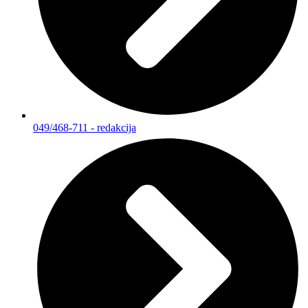
049/468-711 - redakcija