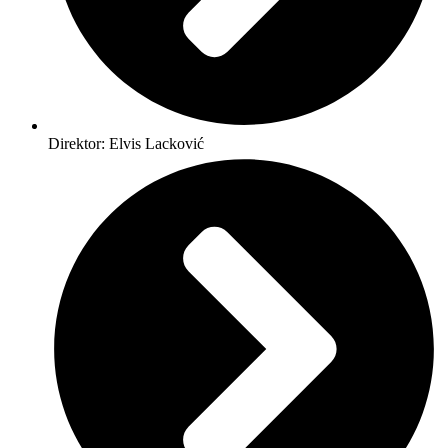
Direktor: Elvis Lacković