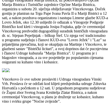
Udruga vinogradara Marija Bistrica, uz pokroviteljstvo Općine
Marija Bistrica i Turističke zajednice Općine Marija Bistrica,
organizira u subotu 20. siječnja obilježavanje Vincekovoga. Doček
gostiju je planiran na Trgu Pape Ivana Pavla II u Mariji Bistrici u 12
sati, a nakon pozdrava organizatora i nastupa Limene glazbe KUD-a
Lovro Ježek, oko 12.30 uslijedit će odlazak u Vinogorje Podgorje
Bistričko kod kleti i vinograda Josipa Frajtaka, gdje će ceremonijal
Vincekovog predvoditi dugogodišnji suradnik bistričkih vinogradara
dr. sc. Stjepan Pepeljnjak – biškup Štef. Uz njega već tradicionalno
u programu sudjeluju i članovi KUD-ova ”Lovro Ježek” i ”Laz” sa
prijateljima pjevačima, koji se okupljaju na Martinje i Vincekovo, te
glazbeni sastav ”Bistrički licitari”, a svoj doprinos dat će pucnjevima
i članovi Udruge kuburaša ”Marija Bistrica”. U programu je i
blagoslov vinograda, a za sve posjetitelje po popularnim cijenama
osigurani su kuhano vino i kobasice.
Vincekovo će ove subote proslaviti i Udruga vinogradara Vinski
Vrh. Proslava će se održati kod klijeti predsjednika udruge Zdravka
Horvatića s početkom u 12 sati. U prigodnom programu sudjelovat
će Župni zbor Svetog Ivana Krstitelja Zlatar Bistrica, a nakon
ceremonijal Vincekovog, u planu je druženje uz kobasice, kuhano
vino i svirku grupe ”Noćne zvijezde”.