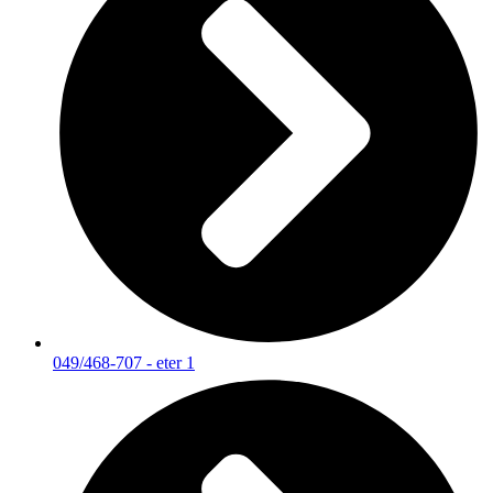
049/468-707 - eter 1