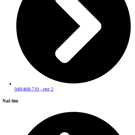
049/468-710 - eter 2
Naš tim