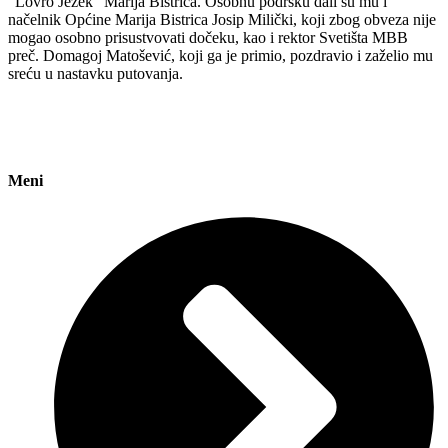
”Lovro Ježek” Marija Bistrica. Osobnu podršku dali su mu i
načelnik Općine Marija Bistrica Josip Milički, koji zbog obveza nije
mogao osobno prisustvovati dočeku, kao i rektor Svetišta MBB
preč. Domagoj Matošević, koji ga je primio, pozdravio i zaželio mu
sreću u nastavku putovanja.
Meni