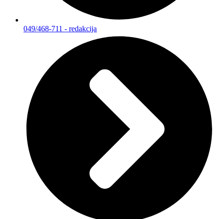
049/468-711 - redakcija