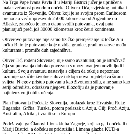
Na Trgu Pape Ivana Pavla II u Mariji Bistrici jučer je upriličena
mala svečanost povodom dočeka Olivera Tiča, svjetskog putnika i
avanturista iz Slovenije. Oliver, koji je sa svojim psom Carlitosom
prehodao već impresivnih 25000 kilometara od Argentine do
Aljaske, započeo je novu etapu svojih putovanja, ovaj puta
planirajući preći još 30000 kilometara kroz četiri kontinenta.
Oliverovo putovanje nije samo fizičko premještanje iz točke A u
točku B; to je putovanje koje razbija granice, gradi mostove među
kulturama i promiče duh zajedništva.
Oliver Tič, rođeni Slovenac, nije samo avanturist; on je istraživač
čija su putovanja duboko povezana s upoznavanjem novih ljudi i
kultura. Svoju avanturu nastavlja s ciljem da otkrije nepoznato,
razumije različite životne stilove i sklopi nova prijateljstva širom
svijeta. Njegov pristup putovanju kao životnom stilu, a ne samo kao
seriji odredišta, odražava njegovu filozofiju da je putovanje
najintenzivniji oblik učenja.
Plan Putovanja Početak: Slovenija, prolazak kroz Hrvatsku Ruta:
Bugarska, Grčka, Turska, potom prelazak u Aziju. Cilj: Proći Aziju,
Australiju, Afriku, i vratiti se u Europu
Podržavaju ga Članovi Lions kluba Zagorje, koji su ga i dočekali u
Mariji Bistrici, a dočeku se pridružila i Limena glazba KUD-a