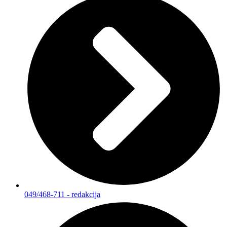
049/468-711 - redakcija