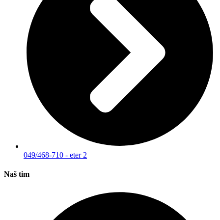
049/468-710 - eter 2
Naš tim