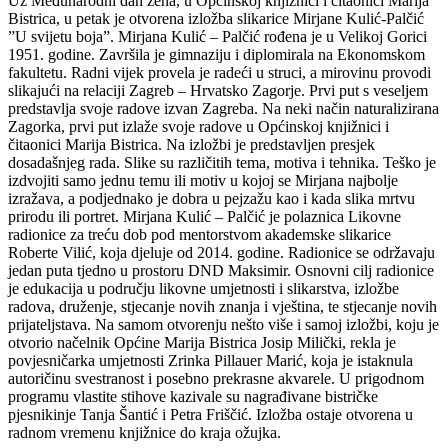
Uz Međunarodni dan žena, u Općinskoj knjižnici i čitaonici Marija
Bistrica, u petak je otvorena izložba slikarice Mirjane Kulić-Palčić
”U svijetu boja”. Mirjana Kulić – Palčić rođena je u Velikoj Gorici
1951. godine. Završila je gimnaziju i diplomirala na Ekonomskom
fakultetu. Radni vijek provela je radeći u struci, a mirovinu provodi
slikajući na relaciji Zagreb – Hrvatsko Zagorje. Prvi put s veseljem
predstavlja svoje radove izvan Zagreba. Na neki način naturalizirana
Zagorka, prvi put izlaže svoje radove u Općinskoj knjižnici i
čitaonici Marija Bistrica. Na izložbi je predstavljen presjek
dosadašnjeg rada. Slike su različitih tema, motiva i tehnika. Teško je
izdvojiti samo jednu temu ili motiv u kojoj se Mirjana najbolje
izražava, a podjednako je dobra u pejzažu kao i kada slika mrtvu
prirodu ili portret. Mirjana Kulić – Palčić je polaznica Likovne
radionice za treću dob pod mentorstvom akademske slikarice
Roberte Vilić, koja djeluje od 2014. godine. Radionice se održavaju
jedan puta tjedno u prostoru DND Maksimir. Osnovni cilj radionice
je edukacija u području likovne umjetnosti i slikarstva, izložbe
radova, druženje, stjecanje novih znanja i vještina, te stjecanje novih
prijateljstava. Na samom otvorenju nešto više i samoj izložbi, koju je
otvorio načelnik Općine Marija Bistrica Josip Milički, rekla je
povjesničarka umjetnosti Zrinka Pillauer Marić, koja je istaknula
autoričinu svestranost i posebno prekrasne akvarele. U prigodnom
programu vlastite stihove kazivale su nagrađivane bistričke
pjesnikinje Tanja Šantić i Petra Friščić. Izložba ostaje otvorena u
radnom vremenu knjižnice do kraja ožujka.