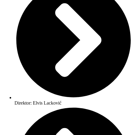
Direktor: Elvis Lacković