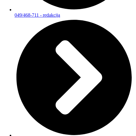
049/468-711 - redakcija