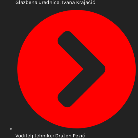
Glazbena urednica: Ivana Krajačić
Voditelj tehnike: Dražen Pezić