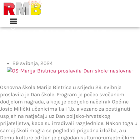
Idi
na
sadržaj
OŠ MARIJA BISTRICA
PROSLAVILA DAN ŠKOLE
29 svibnja, 2024
Osnovna škola Marija Bistrica u srijedu 29. svibnja
proslavila je Dan škole. Program je počeo svečanom
dodjelom nagrada, a koje je dodijelio načelnik Općine
Josip Milički učenicima 1.a i 1.b, a vezano za postignuti
uspjeh na natječaju uz Dan poljsko-hrvatskog
prijateljstva, kada su izrađivali razglednice. Nakon toga u
samoj školi mogla se pogledati prigodna izložba, a u
Domu kulture održan je prigodan kulturno-umjetničkim