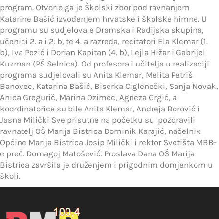
program. Otvorio ga je Školski zbor pod ravnanjem
Katarine Bašić izvođenjem hrvatske i školske himne. U
programu su sudjelovale Dramska i Radijska skupina,
učenici 2. a i 2. b, te 4. a razreda, recitatori Ela Klemar (1.
b), Iva Pezić i Dorian Kapitan (4. b), Lejla Hižar i Gabrijel
Kuzman (PŠ Selnica). Od profesora i učitelja u realizaciji
programa sudjelovali su Anita Klemar, Melita Petriš
Banovec, Katarina Bašić, Biserka Ciglenečki, Sanja Novak,
Anica Gregurić, Marina Ozimec, Agneza Grgić, a
koordinatorice su bile Anita Klemar, Andreja Borović i
Jasna Milički Sve prisutne na početku su pozdravili
ravnatelj OŠ Marija Bistrica Dominik Karajić, načelnik
Općine Marija Bistrica Josip Milički i rektor Svetišta MBB-
e preč. Domagoj Matošević. Proslava Dana OŠ Marija
Bistrica završila je druženjem i prigodnim domjenkom u
školi.