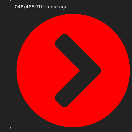
049/468-711 - redakcija