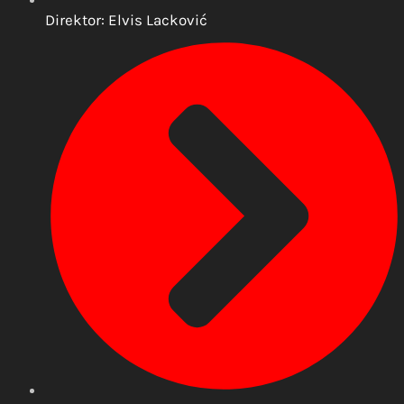
Direktor: Elvis Lacković