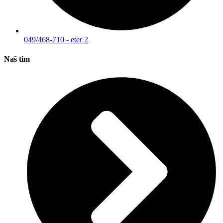
049/468-710 - eter 2
Naš tim