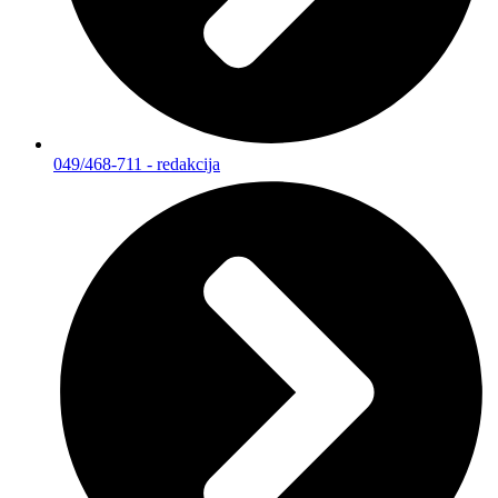
049/468-711 - redakcija