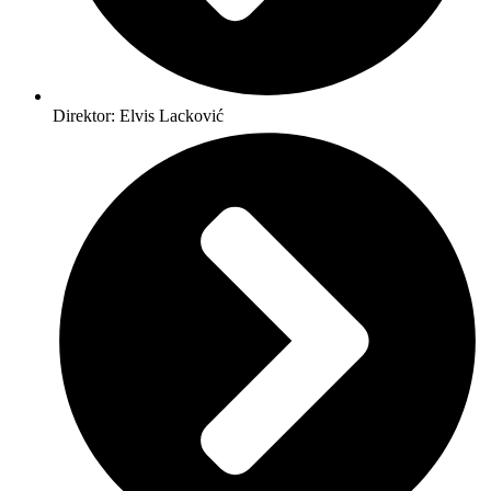
Direktor: Elvis Lacković