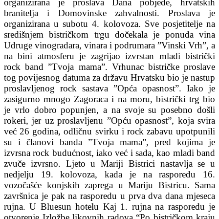
organizirana je proslava Dana pobjede, hrvatskih
branitelja i Domovinske zahvalnosti. Proslava je
organizirana u subotu 4. kolovoza. Sve posjetitelje na
središnjem bistričkom trgu dočekala je ponuda vina
Udruge vinogradara, vinara i podrumara ”Vinski Vrh”, a
na bini atmosferu je zagrijao izvrstan mladi bistrički
rock band ”Tvoja mama”. Vrhunac bistričke proslave
tog povijesnog datuma za državu Hrvatsku bio je nastup
proslavljenog rock sastava ”Opća opasnost”. Iako je
zasigurno mnogo Zagoraca i na moru, bistrički trg bio
je vrlo dobro popunjen, a na svoje su posebno došli
rokeri, jer uz proslavljenu ”Opću opasnost”, koja svira
već 26 godina, odličnu svirku i rock zabavu upotpunili
su i članovi banda ”Tvoja mama”, pred kojima je
izvrsna rock budućnost, iako već i sada, kao mladi band
zvuče izvrsno. Ljeto u Mariji Bistrici nastavlja se u
nedjelju 19. kolovoza, kada je na rasporedu 16.
vozočašće konjskih zaprega u Mariju Bistricu. Sama
završnica je pak na rasporedu u prva dva dana mjeseca
rujna. U Bluesun hotelu Kaj 1. rujna na rasporedu je
otvorenje Izložbe likovnih radova “Po bistričkom kraju