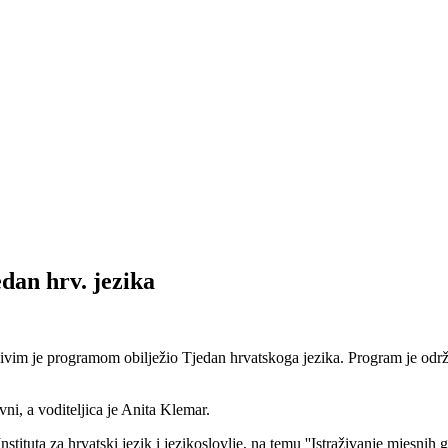
dan hrv. jezika
jivim je programom obilježio Tjedan hrvatskoga jezika. Program je održ
ni, a voditeljica je Anita Klemar.
nstituta za hrvatski jezik i jezikoslovlje, na temu ''Istraživanje mjesnih g