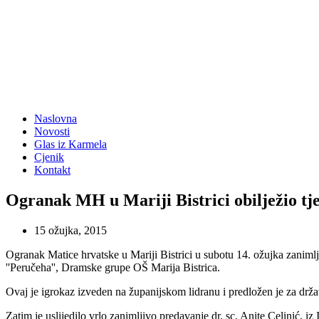
Naslovna
Novosti
Glas iz Karmela
Cjenik
Kontakt
Ogranak MH u Mariji Bistrici obilježio tje
15 ožujka, 2015
Ogranak Matice hrvatske u Mariji Bistrici u subotu 14. ožujka zaniml
''Peručeha'', Dramske grupe OŠ Marija Bistrica.
Ovaj je igrokaz izveden na županijskom lidranu i predložen je za držav
Zatim je uslijedilo vrlo zanimljivo predavanje dr. sc. Anite Celinić, iz I