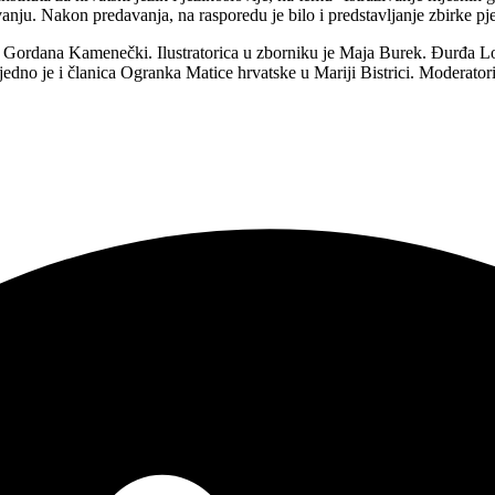
vanju. Nakon predavanja, na rasporedu je bilo i predstavljanje zbirke p
ala Gordana Kamenečki. Ilustratorica u zborniku je Maja Burek. Đurđa Lo
 ujedno je i članica Ogranka Matice hrvatske u Mariji Bistrici. Moderato