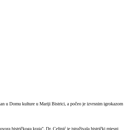
an u Domu kulture u Mariji Bistrici, a počeo je izvrsnim igrokazom
ovora bistričkoga kraja''. Dr. Celinić je istraživala bistrički mjesni