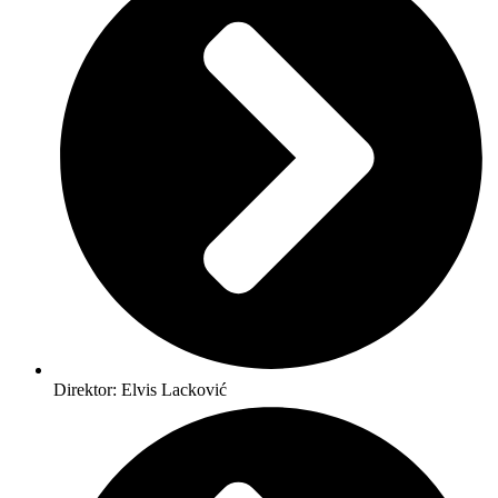
Direktor: Elvis Lacković