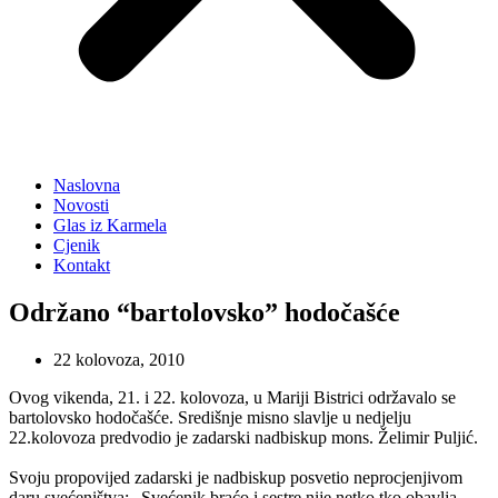
Naslovna
Novosti
Glas iz Karmela
Cjenik
Kontakt
Održano “bartolovsko” hodočašće
22 kolovoza, 2010
Ovog vikenda, 21. i 22. kolovoza, u Mariji Bistrici održavalo se
bartolovsko hodočašće. Središnje misno slavlje u nedjelju
22.kolovoza predvodio je zadarski nadbiskup mons. Želimir Puljić.
Svoju propovijed zadarski je nadbiskup posvetio neprocjenjivom
daru svećeništva: „Svećenik braćo i sestre nije netko tko obavlja