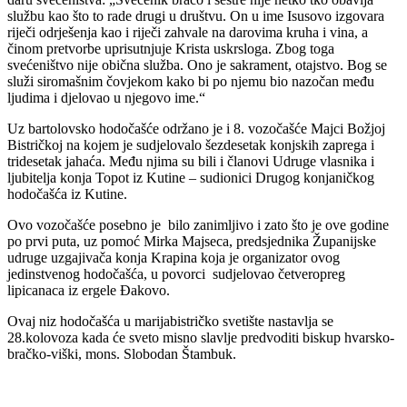
službu kao što to rade drugi u društvu. On u ime Isusovo izgovara
riječi odrješenja kao i riječi zahvale na darovima kruha i vina, a
činom pretvorbe uprisutnjuje Krista uskrsloga. Zbog toga
svećeništvo nije obična služba. Ono je sakrament, otajstvo. Bog se
služi siromašnim čovjekom kako bi po njemu bio nazočan među
ljudima i djelovao u njegovo ime.“
Uz bartolovsko hodočašće održano je i 8. vozočašće Majci Božjoj
Bistričkoj na kojem je sudjelovalo šezdesetak konjskih zaprega i
tridesetak jahaća. Među njima su bili i članovi Udruge vlasnika i
ljubitelja konja Topot iz Kutine – sudionici Drugog konjaničkog
hodočašća iz Kutine.
Ovo vozočašće posebno je bilo zanimljivo i zato što je ove godine
po prvi puta, uz pomoć Mirka Majseca, predsjednika Županijske
udruge uzgajivača konja Krapina koja je organizator ovog
jedinstvenog hodočašća, u povorci sudjelovao četveropreg
lipicanaca iz ergele Đakovo.
Ovaj niz hodočašća u marijabistričko svetište nastavlja se
28.kolovoza kada će sveto misno slavlje predvoditi biskup hvarsko-
bračko-viški, mons. Slobodan Štambuk.