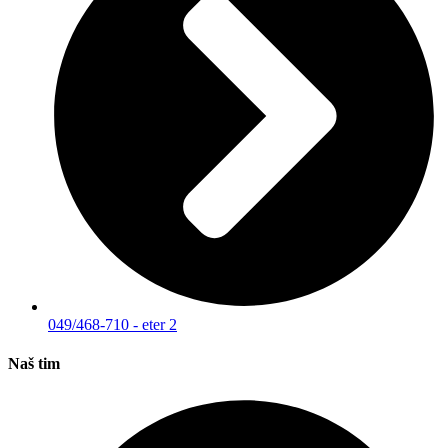
049/468-710 - eter 2
Naš tim