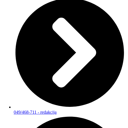
049/468-711 - redakcija