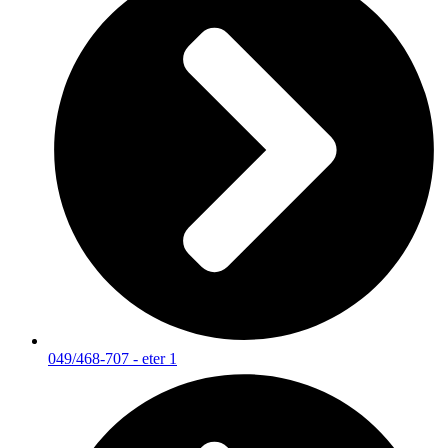
049/468-707 - eter 1