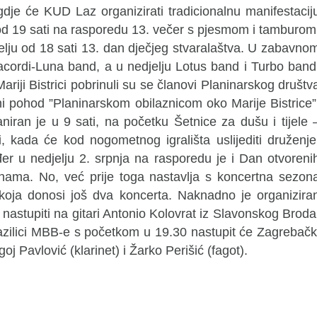
 gdje će KUD Laz organizirati tradicionalnu manifestacij
e od 19 sati na rasporedu 13. večer s pjesmom i tamburom
jelju od 18 sati 13. dan dječjeg stvaralaštva. U zabavno
acordi-Luna band, a u nedjelju Lotus band i Turbo band
riji Bistrici pobrinuli su se članovi Planinarskog društv
alni pohod ”Planinarskom obilaznicom oko Marije Bistrice”
niran je u 9 sati, na početku Šetnice za dušu i tijele 
i, kada će kod nogometnog igrališta uslijediti druženje
đer u nedjelju 2. srpnja na rasporedu je i Dan otvoreni
inama. No, već prije toga nastavlja s koncertna sezon
a koja donosi još dva koncerta. Naknadno je organizira
 nastupiti na gitari Antonio Kolovrat iz Slavonskog Broda
Bazilici MBB-e s početkom u 19.30 nastupit će Zagrebačk
 Pavlović (klarinet) i Žarko Perišić (fagot).