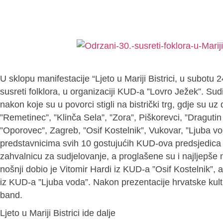
U sklopu manifestacije “Ljeto u Mariji Bistrici, u subotu 
susreti folklora, u organizaciji KUD-a ”Lovro Ježek”. Sud
nakon koje su u povorci stigli na bistrički trg, gdje su u
”Remetinec”, ”Klinča Sela”, ”Zora”, Piškorevci, ”Draguti
”Oporovec”, Zagreb, ”Osif Kostelnik”, Vukovar, ”Ljuba vo
predstavnicima svih 10 gostujućih KUD-ova predsjedica 
zahvalnicu za sudjelovanje, a proglašene su i najljepše
nošnji dobio je Vitomir Hardi iz KUD-a ”Osif Kostelnik”, 
iz KUD-a ”Ljuba voda”. Nakon prezentacije hrvatske kul
band.
Ljeto u Mariji Bistrici ide dalje