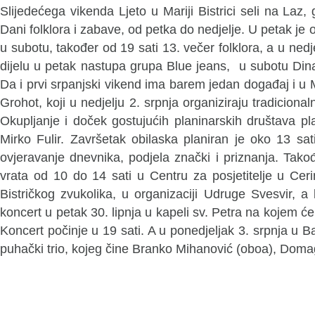
Slijedećega vikenda Ljeto u Mariji Bistrici seli na Laz,
Dani folklora i zabave, od petka do nedjelje. U petak j
u subotu, također od 19 sati 13. večer folklora, a u ned
dijelu u petak nastupa grupa Blue jeans, u subotu Din
Da i prvi srpanjski vikend ima barem jedan događaj i u Ma
Grohot, koji u nedjelju 2. srpnja organiziraju tradicion
Okupljanje i doček gostujućih planinarskih društava pla
Mirko Fulir. Završetak obilaska planiran je oko 13 sat
ovjeravanje dnevnika, podjela znački i priznanja. Tako
vrata od 10 do 14 sati u Centru za posjetitelje u Cer
Bistričkog zvukolika, u organizaciji Udruge Svesvir, 
koncert u petak 30. lipnja u kapeli sv. Petra na kojem će
Koncert počinje u 19 sati. A u ponedjeljak 3. srpnja u 
puhački trio, kojeg čine Branko Mihanović (oboa), Domagoj