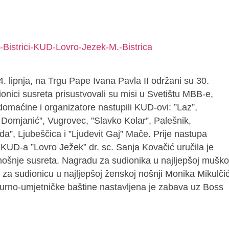
24. lipnja, na Trgu Pape Ivana Pavla II održani su 30.
ionici susreta prisustvovali su misi u Svetištu MBB-e,
z domaćine i organizatore nastupili KUD-ovi: ”Laz”,
n Domjanić”, Vugrovec, ”Slavko Kolar”, Palešnik,
da”, Ljubeščica i ”Ljudevit Gaj” Mače. Prije nastupa
KUD-a ”Lovro Ježek” dr. sc. Sanja Kovačić uručila je
 nošnje susreta. Nagradu za sudionika u najljepšoj muško
a za sudionicu u najljepšoj ženskoj nošnji Monika Mikulči
turno-umjetničke baštine nastavljena je zabava uz Boss