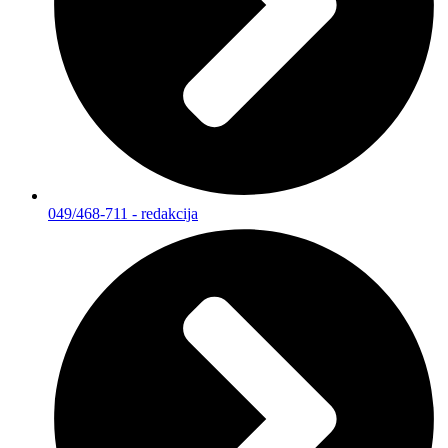
049/468-711 - redakcija