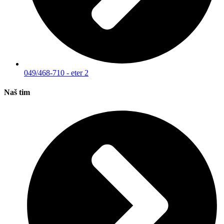
049/468-710 - eter 2
Naš tim