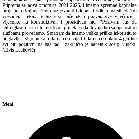
Priprema se nova omotnica 2021-2026. i imamo spremne kapitalne
projekte, o kojima ćemo razgovarati i donositi odluke na slijedećim
vijećima.” rekao je bistrički načelnik i pozvao sve vijećnice i
vijećnike na konstruktivan i proaktivan rad. ”Pozivam vas da
jednoglasno podržite pozitivne projekte i da ih zajedno sa općinskim
službama provedemo. Smatram da imamo veliku priliku iskoristiti to
poglavlje i siguran sam da ćemo uspjeti i da ćemo nakon 4 godine
svi biti pozitivni na naš rad”- zaključio je načelnik Josip Milički.
(Elvis Lacković)
Meni