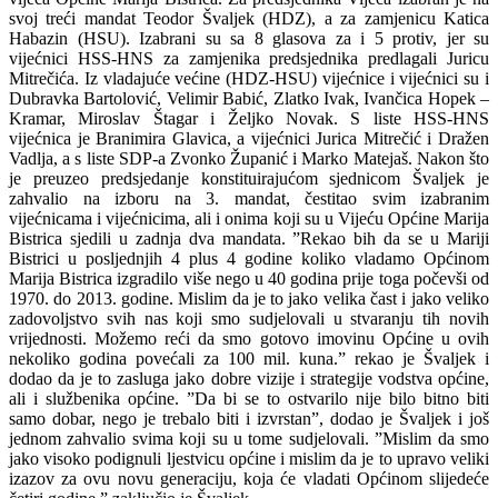
svoj treći mandat Teodor Švaljek (HDZ), a za zamjenicu Katica
Habazin (HSU). Izabrani su sa 8 glasova za i 5 protiv, jer su
vijećnici HSS-HNS za zamjenika predsjednika predlagali Juricu
Mitrečića. Iz vladajuće većine (HDZ-HSU) vijećnice i vijećnici su i
Dubravka Bartolović, Velimir Babić, Zlatko Ivak, Ivančica Hopek –
Kramar, Miroslav Štagar i Željko Novak. S liste HSS-HNS
vijećnica je Branimira Glavica, a vijećnici Jurica Mitrečić i Dražen
Vadlja, a s liste SDP-a Zvonko Županić i Marko Matejaš. Nakon što
je preuzeo predsjedanje konstituirajućom sjednicom Švaljek je
zahvalio na izboru na 3. mandat, čestitao svim izabranim
vijećnicama i vijećnicima, ali i onima koji su u Vijeću Općine Marija
Bistrica sjedili u zadnja dva mandata. ”Rekao bih da se u Mariji
Bistrici u posljednjih 4 plus 4 godine koliko vladamo Općinom
Marija Bistrica izgradilo više nego u 40 godina prije toga počevši od
1970. do 2013. godine. Mislim da je to jako velika čast i jako veliko
zadovoljstvo svih nas koji smo sudjelovali u stvaranju tih novih
vrijednosti. Možemo reći da smo gotovo imovinu Općine u ovih
nekoliko godina povećali za 100 mil. kuna.” rekao je Švaljek i
dodao da je to zasluga jako dobre vizije i strategije vodstva općine,
ali i službenika općine. ”Da bi se to ostvarilo nije bilo bitno biti
samo dobar, nego je trebalo biti i izvrstan”, dodao je Švaljek i još
jednom zahvalio svima koji su u tome sudjelovali. ”Mislim da smo
jako visoko podignuli ljestvicu općine i mislim da je to upravo veliki
izazov za ovu novu generaciju, koja će vladati Općinom slijedeće