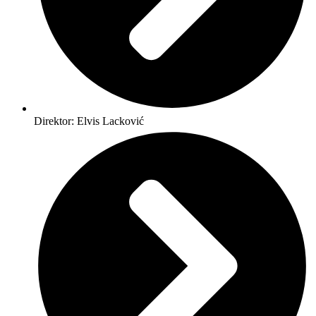
Direktor: Elvis Lacković