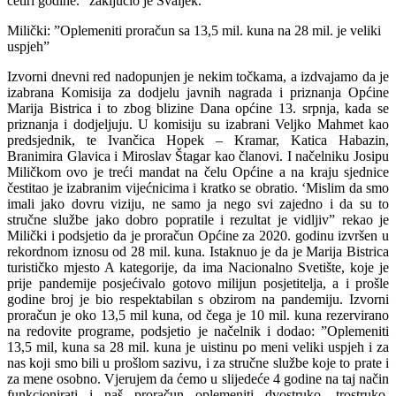
četiri godine.” zaključio je Švaljek.
Milički: ”Oplemeniti proračun sa 13,5 mil. kuna na 28 mil. je veliki
uspjeh”
Izvorni dnevni red nadopunjen je nekim točkama, a izdvajamo da je
izabrana Komisija za dodjelu javnih nagrada i priznanja Općine
Marija Bistrica i to zbog blizine Dana općine 13. srpnja, kada se
priznanja i dodjeljuju. U komisiju su izabrani Veljko Mahmet kao
predsjednik, te Ivančica Hopek – Kramar, Katica Habazin,
Branimira Glavica i Miroslav Štagar kao članovi. I načelniku Josipu
Miličkom ovo je treći mandat na čelu Općine a na kraju sjednice
čestitao je izabranim vijećnicima i kratko se obratio. ‘Mislim da smo
imali jako dovru viziju, ne samo ja nego svi zajedno i da su to
stručne službe jako dobro popratile i rezultat je vidljiv” rekao je
Milički i podsjetio da je proračun Općine za 2020. godinu izvršen u
rekordnom iznosu od 28 mil. kuna. Istaknuo je da je Marija Bistrica
turističko mjesto A kategorije, da ima Nacionalno Svetište, koje je
prije pandemije posjećivalo gotovo milijun posjetitelja, a i prošle
godine broj je bio respektabilan s obzirom na pandemiju. Izvorni
proračun je oko 13,5 mil kuna, od čega je 10 mil. kuna rezervirano
na redovite programe, podsjetio je načelnik i dodao: ”Oplemeniti
13,5 mil, kuna sa 28 mil. kuna je uistinu po meni veliki uspjeh i za
nas koji smo bili u prošlom sazivu, i za stručne službe koje to prate i
za mene osobno. Vjerujem da ćemo u slijedeće 4 godine na taj način
funkcionirati i naš proračun oplemeniti dvostruko, trostruko.