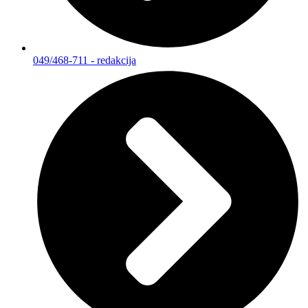
049/468-711 - redakcija