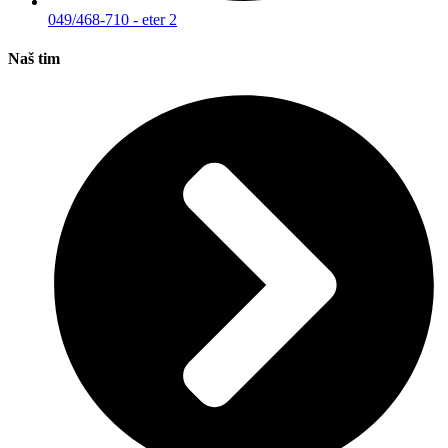
049/468-710 - eter 2
Naš tim