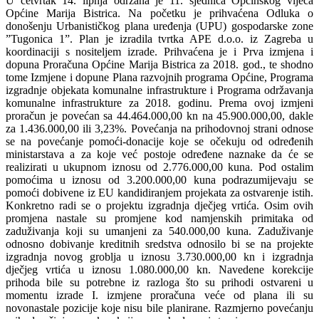
U četvrtak 14. lipnja održana je 11. sjednica Općinskog vijeća
Općine Marija Bistrica. Na početku je prihvaćena Odluka o
donošenju Urbanističkog plana uređenja (UPU) gospodarske zone
”Tugonica 1”. Plan je izradila tvrtka APE d.o.o. iz Zagreba u
koordinaciji s nositeljem izrade. Prihvaćena je i Prva izmjena i
dopuna Proračuna Općine Marija Bistrica za 2018. god., te shodno
tome Izmjene i dopune Plana razvojnih programa Općine, Programa
izgradnje objekata komunalne infrastrukture i Programa održavanja
komunalne infrastrukture za 2018. godinu. Prema ovoj izmjeni
proračun je povećan sa 44.464.000,00 kn na 45.900.000,00, dakle
za 1.436.000,00 ili 3,23%. Povećanja na prihodovnoj strani odnose
se na povećanje pomoći-donacije koje se očekuju od određenih
ministarstava a za koje već postoje određene naznake da će se
realizirati u ukupnom iznosu od 2.776.000,00 kuna. Pod ostalim
pomoćima u iznosu od 3.200.000,00 kuna podrazumijevaju se
pomoći dobivene iz EU kandidiranjem projekata za ostvarenje istih.
Konkretno radi se o projektu izgradnja dječjeg vrtića. Osim ovih
promjena nastale su promjene kod namjenskih primitaka od
zaduživanja koji su umanjeni za 540.000,00 kuna. Zaduživanje
odnosno dobivanje kreditnih sredstva odnosilo bi se na projekte
izgradnja novog groblja u iznosu 3.730.000,00 kn i izgradnja
dječjeg vrtića u iznosu 1.080.000,00 kn. Navedene korekcije
prihoda bile su potrebne iz razloga što su prihodi ostvareni u
momentu izrade I. izmjene proračuna veće od plana ili su
novonastale pozicije koje nisu bile planirane. Razmjerno povećanju