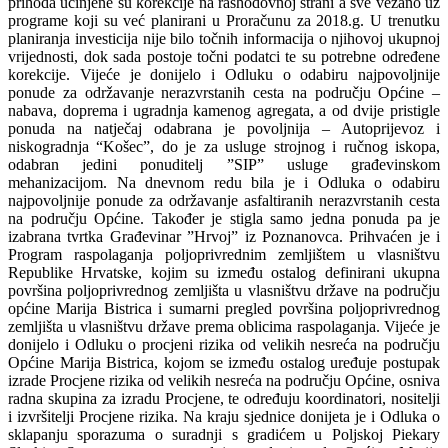
prihoda učinjene su korekcije na rashodovnoj strani a sve vezano uz
programe koji su već planirani u Proračunu za 2018.g. U trenutku
planiranja investicija nije bilo točnih informacija o njihovoj ukupnoj
vrijednosti, dok sada postoje točni podatci te su potrebne određene
korekcije. Vijeće je donijelo i Odluku o odabiru najpovoljnije
ponude za održavanje nerazvrstanih cesta na području Općine –
nabava, doprema i ugradnja kamenog agregata, a od dvije pristigle
ponuda na natječaj odabrana je povoljnija – Autoprijevoz i
niskogradnja “Košec”, do je za usluge strojnog i ručnog iskopa,
odabran jedini ponuditelj ”SIP” usluge građevinskom
mehanizacijom. Na dnevnom redu bila je i Odluka o odabiru
najpovoljnije ponude za održavanje asfaltiranih nerazvrstanih cesta
na području Općine. Također je stigla samo jedna ponuda pa je
izabrana tvrtka Građevinar ”Hrvoj” iz Poznanovca. Prihvaćen je i
Program raspolaganja poljoprivrednim zemljištem u vlasništvu
Republike Hrvatske, kojim su između ostalog definirani ukupna
površina poljoprivrednog zemljišta u vlasništvu države na području
općine Marija Bistrica i sumarni pregled površina poljoprivrednog
zemljišta u vlasništvu države prema oblicima raspolaganja. Vijeće je
donijelo i Odluku o procjeni rizika od velikih nesreća na području
Općine Marija Bistrica, kojom se između ostalog uređuje postupak
izrade Procjene rizika od velikih nesreća na području Općine, osniva
radna skupina za izradu Procjene, te određuju koordinatori, nositelji
i izvršitelji Procjene rizika. Na kraju sjednice donijeta je i Odluka o
sklapanju sporazuma o suradnji s gradićem u Poljskoj Piekary