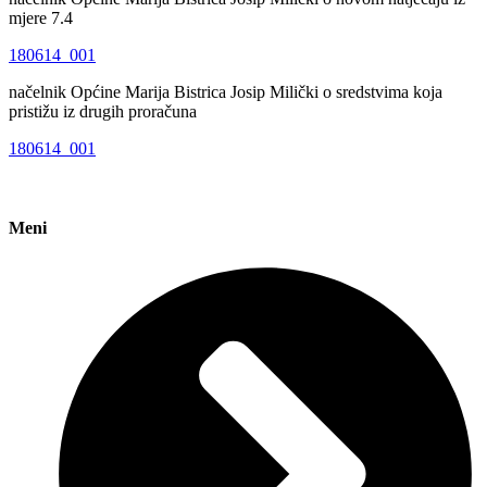
mjere 7.4
180614_001
načelnik Općine Marija Bistrica Josip Milički o sredstvima koja
pristižu iz drugih proračuna
180614_001
Meni