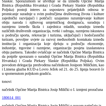
Slaskie. Sporazumom se utvrđuje se da između Općine Marija
Bistrica (Republika Hrvatska) i Grada Piekary Slaskie (Republika
Poljska) postoji interes za uspostavu prijateljskih odnosa te
promicanje suradnje u svim područjima društvenog života i kulture
zajednički razvijajući i potičući: uzajamno razumijevanje kulture
obiju naroda i njihovog umjetničkog dostignuća, suradnju i
razmjenu između škola i zajednica mladih, suradnju između
različitih društvenih organizacija, tvrtki i udruga, razmjenu iskustava
u području sporta, rekreacije i turizma, uključujući i hodočasnički
turizam, povoljne uvjete za razvoj međusobnih kontakata između
institucija i organizacija koje djeluju u području ekonomije,
industrije, trgovine i razmjene, organizaciju posjeta izaslanstava
obiju partnera. Također ovlašćuje se načelnik Općine Marija Bistrica
da potpiše sporazum o suradnji Općine Marija Bistrica (Republika
Hrvatska) i Grada Piekary Slaskie (Republika Poljska). Ovim
povodom delegacija predvođena načelnikom Josipom Miličkim, kao
i Limena glazba KUD-a Lovro Ježek od 21. do 25. lipnja boravit će
u spomenutom poljskom gradiću.
tonovi
načelnik Općine Marija Bistrica Josip Milički o I. izmjeni proračuna
180614_001
načelnik Općine Marija Bistrica Josip Milički o novom natječaju iz