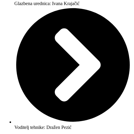
Glazbena urednica: Ivana Krajačić
Voditelj tehnike: Dražen Pezić