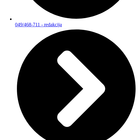
049/468-711 - redakcija