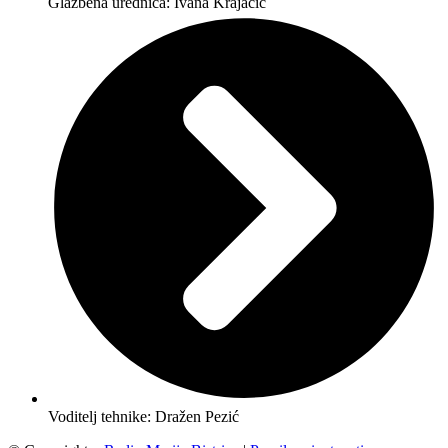
Glazbena urednica: Ivana Krajačić
Voditelj tehnike: Dražen Pezić