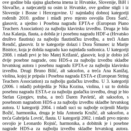
ove godine bila sjajna glazbena imena iz Hrvatske, Slovenije, BiH i
Slovačke, a natjecatelji su osim iz Hrvatske, ove godine stigli i iz
Slovenije i Bosne i Hercegovine. U najmlađoj dobnoj kategoriji
rođenih 2010. godine i mlađi prvo mjesto osvojila Dora Šarić,
glasovir, a ujedno i Posebna nagradu EPTA-e (European Piano
Teachers Association) za najbolju klavirsku izvedbu. Druga je bila
Ana Kalanja, flauta, a dobila je i posebnu nagradu HDF-a (Hrvatsko
društvo flautista) za najbolju flautističku izvedbu, a treći Adam
Rendić, glasovir. Iz te kategorije dolazi i Dora Šimunec iz Marije
Bistrice, koja je dobila nagradu kao najmlađa sudionica. U kategoriji
2008. i mlađi prvi je bio Matej Križanić, glasovir, koji je dobio još
dvije posebne nagrade, onu HDS-a za najbolju izvedbu skladbe
hrvatskog autora i posebnu nagradu EPTA-e za najbolju klavirsku
izvedbu. Drugi Bruno Bilić, alt saksofon, a treća Ana Kanižaj,
violina, kojoj je pripala i Posebna nagrada ESTA-e (European String
Teachers Association) za najbolju gudačku izvedbu. U 3. kategoriji
(2006. i mlađi) pobijedila je Nika Kozina, violina, i uz to dobila
posebnu nagradu ESTA-e za najbolju gudačku izvedbu, drugi je bio
Stefan Gjorgiev, truba, a treći Daren Pavletić, alt saksofon, s
posebnom nagradom HDS-a za najbolju izvedbu skladbe hrvatskog
autora. U kategoriji 2004. i mlađi suci su najbolje ocijenili Mariju
Božić, harmonika, druga je bila Antonela Kružić, alt saksofon, a
treća Gabrijela Lovrić, flauta. U kategoriji 2002. i mlađi prvo mjesto
osvojio je Leonardo Rojnić, harmonika, a dobitnik je i posebne
nagrade HDS-a za najbolju izvedbu skladbe hrvatskog autora.