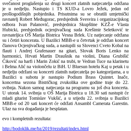
svečanost proglašenja uz drugi koncert zlatnih natjecatelja održana
je u nedjelju. Nastupio i TS KUD-a Lovro Ježek, jedan od
prošlogodišnjih pobjednika. Prisutnima su se obratili umjetnički
ravnatelj Robert Međugorac, predsjednik Svesvira i organizacijskog
odbora Ivan Palanović, predsjednica Skupštine KZŽ-e Vlasta
Hubicki, predsjednik ocjenjivačkog suda Krešimir Seletković te
ravnateljica OŠ Marija Bistrica Vesna Brlek. Uz natjecanje održana
su i četiri koncerata. U Bazilici MBB-e u četvrtak je održan koncert
članova Ocjenjivačkog suda, a nastupili su Slovenci Cveto Kobal na
flauti i Andrej Grafenauer na gitari, Slovak Boris Lenko na
harmonici, Hrvati Martin Draušnik na violini, Diana Grubišić
Ćiković na harfi i Marin Zokić na trubi, te Vedran Tuce na klarinetu
i Belma Alić na violončelu iz BiH. U Bluesun hotelu Kaj u petak i u
nedjelju održani su koncerti zlatnih natjecatelja po kategorijama, a u
Bazilici u subotu je nastupio Podium Brass Quintet. Inače,
koncertna sezona Bistričkog zvukolika ove godine traje do 22.
svibnja. Nakon samog natjecanja na programu su još dva koncerta.
U utorak 14. svibnja u OŠ Marija Bistrica u 18.30 sati nastupit će
mladi gitarist Tomislav Vukšić, a u srijedu 22. svibnja u Bazilici
MBB-e od 20 sati koncert će održati Ansambl Camerata Garestin.
Ulaz na sva događanja je besplatan.
evo i kompletnih rezultata:
http://bodoklik.me/bz/2019/rezultati/index.html