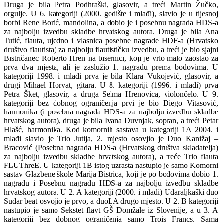
Druga je bila Petra Podhraški, glasovir, a treći Martin Žučko,
orgulje. U 6. kategoriji (2000. godište i mlađi), slavio je u tijesnoj
borbi Rene Borić, mandolina, a dobio je i posebnu nagrada HDS-a
za najbolju izvedbu skladbe hrvatskog autora. Druga je bila Ana
Tutić, flauta, ujedno i vlasnica posebne nagrade HDF-a (Hrvatsko
društvo flautista) za najbolju flautističku izvedbu, a treći je bio sjajni
Bistričanec Roberto Hren na bisernici, koji je vrlo malo zaostao za
prva dva mjesta, ali je zaslužio 1. nagradu prema bodovima. U
kategoriji 1998. i mlađi prva je bila Klara Vukojević, glasovir, a
drugi Mihael Horvat, gitara. U 8. kategoriji (1996. i mlađi) prva
Petra Šket, glasovir, a druga Selma Hrenovica, violončelo. U 9.
kategoriji bez dobnog ograničenja prvi je bio Diego Vitasović,
harmonika (i posebna nagrada HDS-a za najbolju izvedbu skladbe
hrvatskog autora), druga je bila Ivana Duvnjak, sopran, a treći Petar
Hlašć, harmonika. Kod komornih sastava u kategoriji 1A 2004. i
mlađi slavio je Trio Jutija, 2. mjesto osovjio je Duo Kanižaj –
Bracović (Posebna nagrada HDS-a (Hrvatskog društva skladatelja)
za najbolju izvedbu skladbe hrvatskog autora), a treće Trio flauta
FLUThreE. U kategoriji 1B istog uzrasta nastupio je samo Komorni
sastav Glazbene škole Marija Bistrica, koji je po bodovima dobio 1.
nagradu i Posebnu nagradu HDS-a za najbolju izvedbu skladbe
hrvatskog autora. U 2. A kategoriji (2000. i mlađi) Udaraljkaški duo
Sudar beat osvojio je prvo, a duoLA drugo mjesto. U 2. B kategoriji
nastupio je samo Sekstet flavt GŠ Domžale iz Slovenije, a u 3. A
kategoriji bez dobnog ograničenja samo Trois Francs. Sama