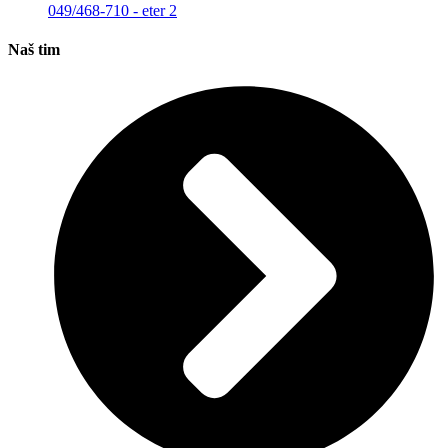
049/468-710 - eter 2
Naš tim