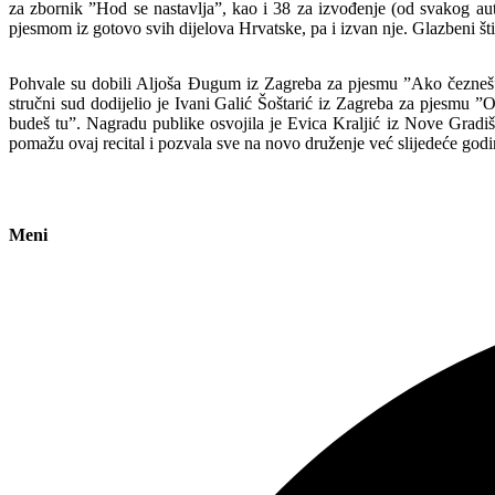
za zbornik ”Hod se nastavlja”, kao i 38 za izvođenje (od svakog aut
pjesmom iz gotovo svih dijelova Hrvatske, pa i izvan nje. Glazbeni št
Pohvale su dobili Aljoša Đugum iz Zagreba za pjesmu ”Ako čezneš”
stručni sud dodijelio je Ivani Galić Šoštarić iz Zagreba za pjesmu 
budeš tu”. Nagradu publike osvojila je Evica Kraljić iz Nove Gradišk
pomažu ovaj recital i pozvala sve na novo druženje već slijedeće godi
Meni