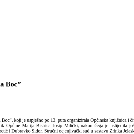
ka Boc”
 Boc”, koji je uspješno po 13. puta organizirala Općinska knjižnica i č
k Općine Marija Bistrica Josip Milički, nakon čega je uslijedila jo
ometić i Dubravko Sidor. Stručni ocjenjivački sud u sastavu Zrinka Jela