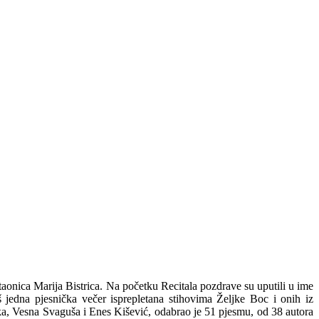
itaonica Marija Bistrica. Na početku Recitala pozdrave su uputili u ime
š jedna pjesnička večer isprepletana stihovima Željke Boc i onih iz
ska, Vesna Svaguša i Enes Kišević, odabrao je 51 pjesmu, od 38 autora