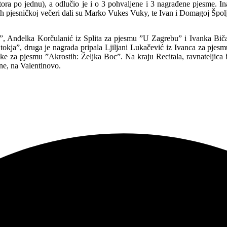
ora po jednu), a odlučio je i o 3 pohvaljene i 3 nagrađene pjesme. In
ih pjesničkoj večeri dali su Marko Vukes Vuky, te Ivan i Domagoj Špolj
, Anđelka Korčulanić iz Splita za pjesmu ”U Zagrebu” i Ivanka Biča
”Otokja”, druga je nagrada pripala Ljiljani Lukačević iz Ivanca za p
e za pjesmu ”Akrostih: Željka Boc”. Na kraju Recitala, ravnateljica bis
ne, na Valentinovo.