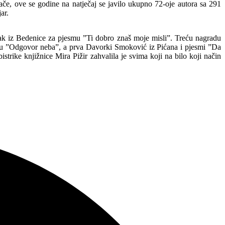
ače, ove se godine na natječaj se javilo ukupno 72-oje autora sa 291
ar.
k iz Bedenice za pjesmu ”Ti dobro znaš moje misli”. Treću nagradu
jesmu ”Odgovor neba”, a prva Davorki Smoković iz Pićana i pjesmi ”Da
trike knjižnice Mira Pižir zahvalila je svima koji na bilo koji način