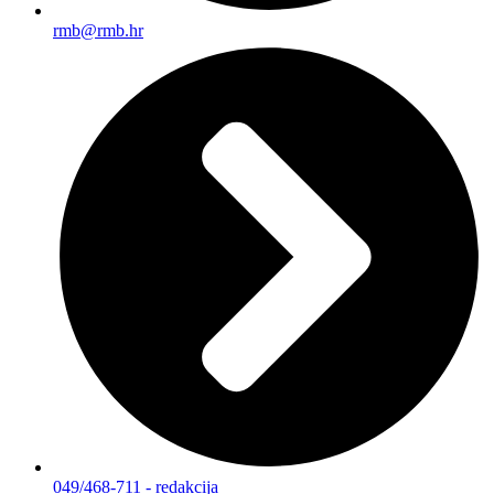
rmb@rmb.hr
049/468-711 - redakcija