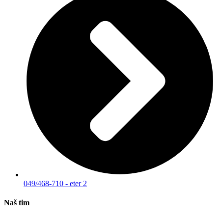
049/468-710 - eter 2
Naš tim