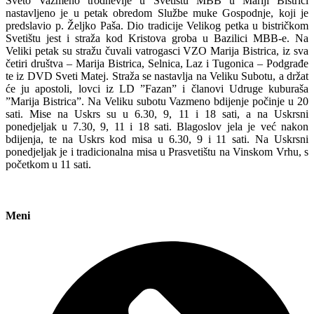
Sveto Vazmeno trodnevlje u Svetištu MBB u Mariji Bistrici
nastavljeno je u petak obredom Službe muke Gospodnje, koji je
predslavio p. Željko Paša. Dio tradicije Velikog petka u bistričkom
Svetištu jest i straža kod Kristova groba u Bazilici MBB-e. Na
Veliki petak su stražu čuvali vatrogasci VZO Marija Bistrica, iz sva
četiri društva – Marija Bistrica, Selnica, Laz i Tugonica – Podgrađe
te iz DVD Sveti Matej. Straža se nastavlja na Veliku Subotu, a držat
će ju apostoli, lovci iz LD ”Fazan” i članovi Udruge kuburaša
”Marija Bistrica”. Na Veliku subotu Vazmeno bdijenje počinje u 20
sati. Mise na Uskrs su u 6.30, 9, 11 i 18 sati, a na Uskrsni
ponedjeljak u 7.30, 9, 11 i 18 sati. Blagoslov jela je već nakon
bdijenja, te na Uskrs kod misa u 6.30, 9 i 11 sati. Na Uskrsni
ponedjeljak je i tradicionalna misa u Prasvetištu na Vinskom Vrhu, s
početkom u 11 sati.
Meni