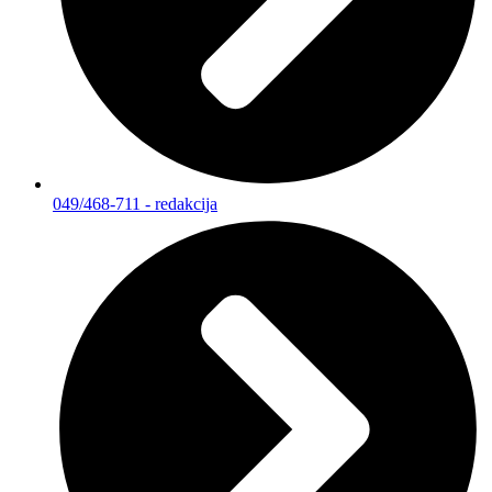
049/468-711 - redakcija