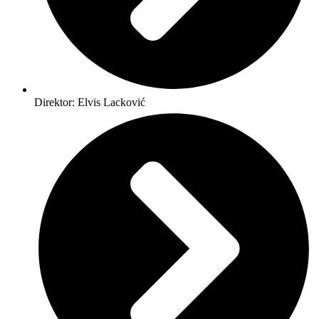
Direktor: Elvis Lacković