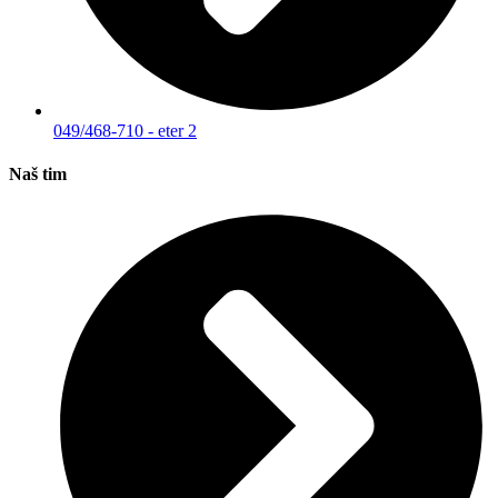
049/468-710 - eter 2
Naš tim