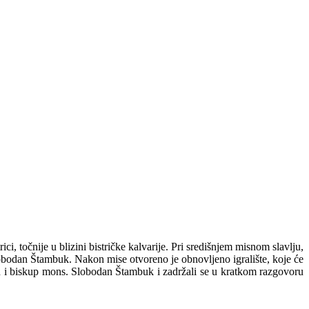
ci, točnije u blizini bistričke kalvarije. Pri središnjem misnom slavlju,
obodan Štambuk. Nakon mise otvoreno je obnovljeno igralište, koje će
ren i biskup mons. Slobodan Štambuk i zadržali se u kratkom razgovoru