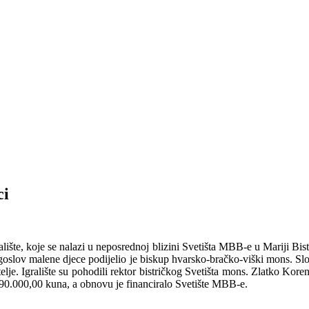
ci
lište, koje se nalazi u neposrednoj blizini Svetišta MBB-e u Mariji Bistri
agoslov malene djece podijelio je biskup hvarsko-bračko-viški mons. Sl
elje. Igralište su pohodili rektor bistričkog Svetišta mons. Zlatko Ko
e 90.000,00 kuna, a obnovu je financiralo Svetište MBB-e.