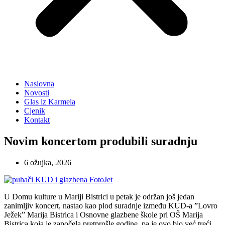
Naslovna
Novosti
Glas iz Karmela
Cjenik
Kontakt
Novim koncertom produbili suradnju
6 ožujka, 2026
U Domu kulture u Mariji Bistrici u petak je održan još jedan
zanimljiv koncert, nastao kao plod suradnje između KUD-a ”Lovro
Ježek” Marija Bistrica i Osnovne glazbene škole pri OŠ Marija
Bistrica koja je započela pretprošle godine, pa je ovo bio već treći