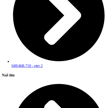
049/468-710 - eter 2
Naš tim