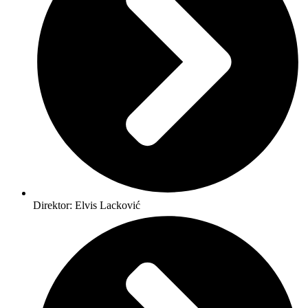
Direktor: Elvis Lacković