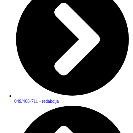
049/468-711 - redakcija