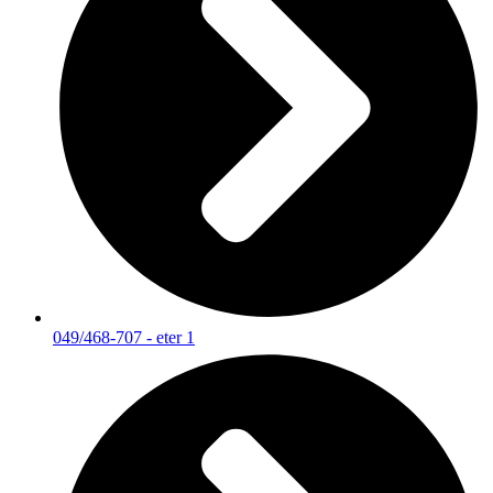
049/468-707 - eter 1