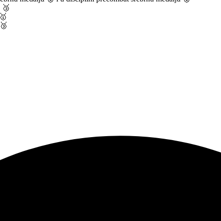
u 🥉
 🥇
 🥉