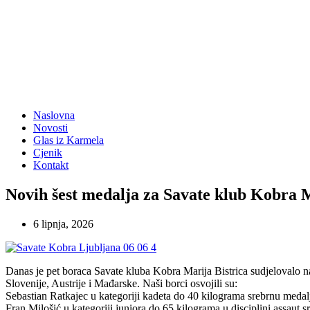
Naslovna
Novosti
Glas iz Karmela
Cjenik
Kontakt
Novih šest medalja za Savate klub Kobra M
6 lipnja, 2026
Danas je pet boraca Savate kluba Kobra Marija Bistrica sudjelovalo 
Slovenije, Austrije i Mađarske. Naši borci osvojili su:
Sebastian Ratkajec u kategoriji kadeta do 40 kilograma srebrnu medal
Fran Milošić u kategoriji juniora do 65 kilograma u disciplini assaut 