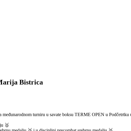
arija Bistrica
na međunarodnom turniru u savate boksu TERME OPEN u Podčetrtku u Slo
ju 🥈
srebrnu medalju 🥈 i u disciplini precombat srebrnu medalju 🥈