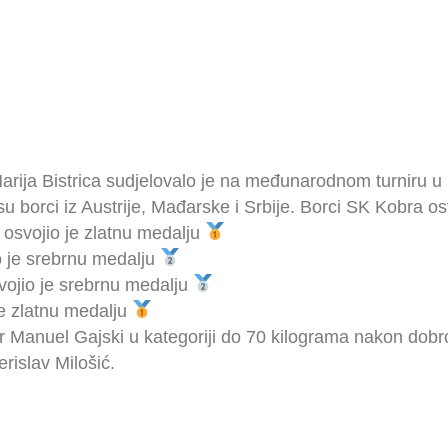
arija Bistrica sudjelovalo je na međunarodnom turniru 
borci iz Austrije, Mađarske i Srbije. Borci SK Kobra osvoj
 osvojio je zlatnu medalju
io je srebrnu medalju
svojio je srebrnu medalju
je zlatnu medalju
or Manuel Gajski u kategoriji do 70 kilograma nakon dobro
erislav Milošić.