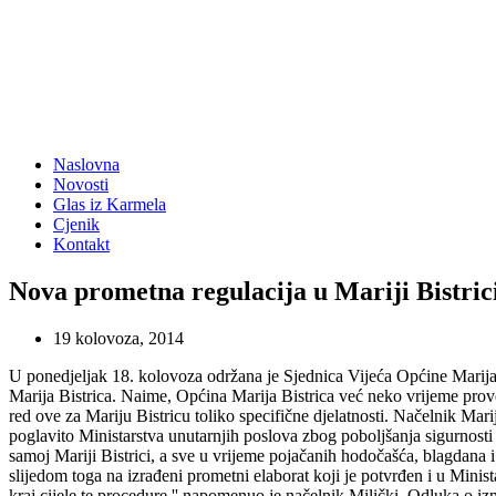
Naslovna
Novosti
Glas iz Karmela
Cjenik
Kontakt
Nova prometna regulacija u Mariji Bistric
19 kolovoza, 2014
U ponedjeljak 18. kolovoza održana je Sjednica Vijeća Općine Marij
Marija Bistrica. Naime, Općina Marija Bistrica već neko vrijeme provod
red ove za Mariju Bistricu toliko specifične djelatnosti. Načelnik Marij
poglavito Ministarstva unutarnjih poslova zbog poboljšanja sigurnosti
samoj Mariji Bistrici, a sve u vrijeme pojačanih hodočašća, blagdana i
slijedom toga na izrađeni prometni elaborat koji je potvrđen i u Minis
kraj cijele te procedure.'' napomenuo je načelnik Milički. Odluka o i