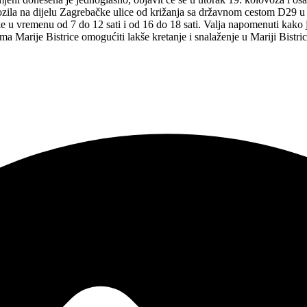
vozila na dijelu Zagrebačke ulice od križanja sa državnom cestom D29 
 u vremenu od 7 do 12 sati i od 16 do 18 sati. Valja napomenuti kako je
ima Marije Bistrice omogućiti lakše kretanje i snalaženje u Mariji Bistric