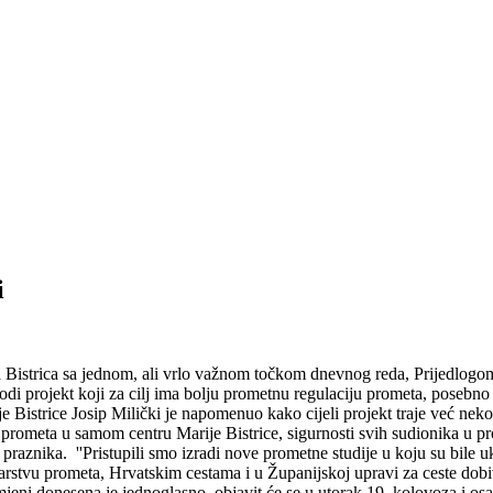
i
a Bistrica sa jednom, ali vrlo važnom točkom dnevnog reda, Prijedlog
i projekt koji za cilj ima bolju prometnu regulaciju prometa, posebno u
e Bistrice Josip Milički je napomenuo kako cijeli projekt traje već nekol
 prometa u samom centru Marije Bistrice, sigurnosti svih sudionika u pr
 praznika. ''Pristupili smo izradi nove prometne studije u koju su bile u
tarstvu prometa, Hrvatskim cestama i u Županijskoj upravi za ceste dobi
zmjeni donesena je jednoglasno, objavit će se u utorak 19. kolovoza i 