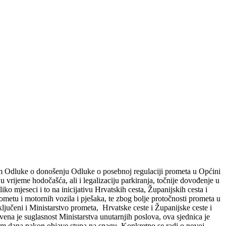
om Odluke o donošenju Odluke o posebnoj regulaciji prometa u Općini
 vrijeme hodočašća, ali i legalizaciju parkiranja, točnije dovođenje u
iko mjeseci i to na inicijativu Hrvatskih cesta, Županijskih cesta i
ometu i motornih vozila i pješaka, te zbog bolje protočnosti prometa u
ključeni i Ministarstvo prometa, Hrvatske ceste i Županijske ceste i
vena je suglasnost Ministarstva unutarnjih poslova, ova sjednica je
osam dana nakon objave stupa na snagu. Konkretno se radi o novoj