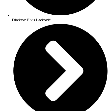
Direktor: Elvis Lacković