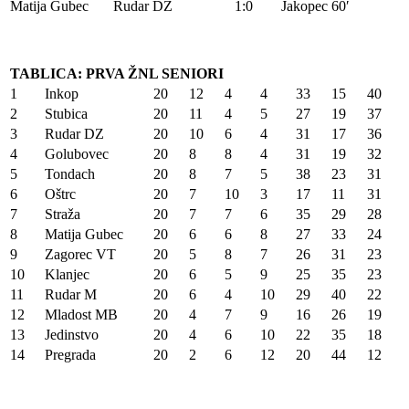
Matija Gubec
Rudar DZ
1:0
Jakopec 60′
TABLICA: PRVA ŽNL SENIORI
1
Inkop
20
12
4
4
33
15
40
2
Stubica
20
11
4
5
27
19
37
3
Rudar DZ
20
10
6
4
31
17
36
4
Golubovec
20
8
8
4
31
19
32
5
Tondach
20
8
7
5
38
23
31
6
Oštrc
20
7
10
3
17
11
31
7
Straža
20
7
7
6
35
29
28
8
Matija Gubec
20
6
6
8
27
33
24
9
Zagorec VT
20
5
8
7
26
31
23
10
Klanjec
20
6
5
9
25
35
23
11
Rudar M
20
6
4
10
29
40
22
12
Mladost MB
20
4
7
9
16
26
19
13
Jedinstvo
20
4
6
10
22
35
18
14
Pregrada
20
2
6
12
20
44
12