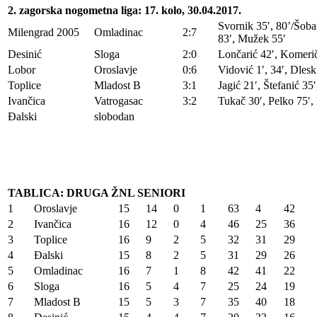
2. zagorska nogometna liga: 17. kolo, 30.04.2017.
Svornik 35′, 80’/Šoban
Milengrad 2005
Omladinac
2:7
83′, Mužek 55′
Desinić
Sloga
2:0
Lončarić 42′, Komerič
Lobor
Oroslavje
0:6
Vidović 1′, 34′, Dlesk 
Toplice
Mladost B
3:1
Jagić 21′, Štefanić 35
Ivančica
Vatrogasac
3:2
Tukač 30′, Pelko 75′,
Đalski
slobodan
TABLICA: DRUGA ŽNL SENIORI
1
Oroslavje
15
14
0
1
63
4
42
2
Ivančica
16
12
0
4
46
25
36
3
Toplice
16
9
2
5
32
31
29
4
Đalski
15
8
2
5
31
29
26
5
Omladinac
16
7
1
8
42
41
22
6
Sloga
16
5
4
7
25
24
19
7
Mladost B
15
5
3
7
35
40
18