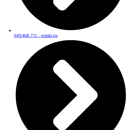
049/468-711 - redakcija