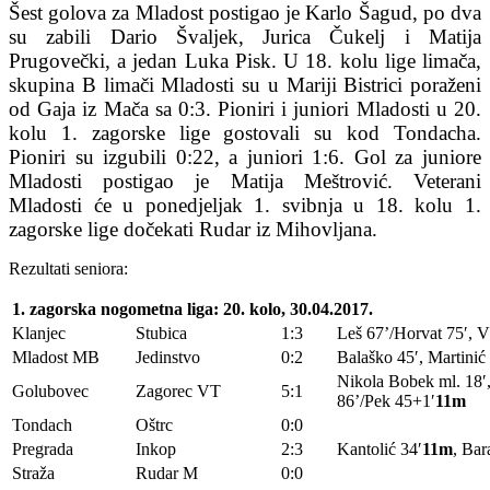
Šest golova za Mladost postigao je Karlo Šagud, po dva
su zabili Dario Švaljek, Jurica Čukelj i Matija
Prugovečki, a jedan Luka Pisk. U 18. kolu lige limača,
skupina B limači Mladosti su u Mariji Bistrici poraženi
od Gaja iz Mača sa 0:3. Pioniri i juniori Mladosti u 20.
kolu 1. zagorske lige gostovali su kod Tondacha.
Pioniri su izgubili 0:22, a juniori 1:6. Gol za juniore
Mladosti postigao je Matija Meštrović. Veterani
Mladosti će u ponedjeljak 1. svibnja u 18. kolu 1.
zagorske lige dočekati Rudar iz Mihovljana.
Rezultati seniora:
1. zagorska nogometna liga: 20. kolo, 30.04.2017.
Klanjec
Stubica
1:3
Leš 67’/Horvat 75′, V
Mladost MB
Jedinstvo
0:2
Balaško 45′, Martinić
Nikola Bobek ml. 18′,
Golubovec
Zagorec VT
5:1
86’/Pek 45+1′
11m
Tondach
Oštrc
0:0
Pregrada
Inkop
2:3
Kantolić 34′
11m
, Bar
Straža
Rudar M
0:0