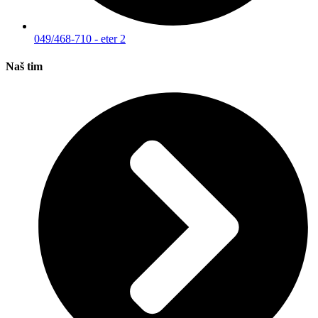
049/468-710 - eter 2
Naš tim