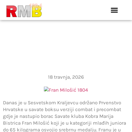
NOVA MEDALJA ZA
SAVATE KLUB ”KOBRA”.
FRAN MILOŠIĆ OSVOJIO
SREBRO
18 travnja, 2026
Danas je u Sesvetskom Kraljevcu održano Prvenstvo
Hrvatske u savate boksu verziji combat i precombat
gdje je nastupio borac Savate kluba Kobra Marija
Bistrica Fran Milošić koji je u kategoriji mlađih juniora
do 65 kilograma osvojio srebrnu medalju. Franu je u