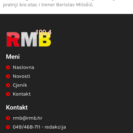
pratnji bio otac i trener Berislav Milošić.
Meni
Naslovna
Novosti
Cjenik
Kontakt
Kontakt
rmb@rmb.hr
049/468-711 - redakcija