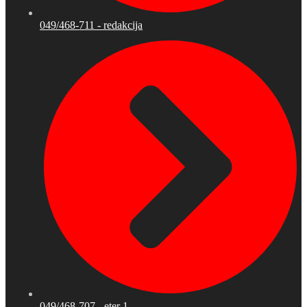
049/468-711 - redakcija
049/468-707 - eter 1