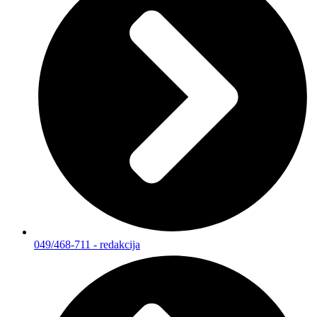
049/468-711 - redakcija