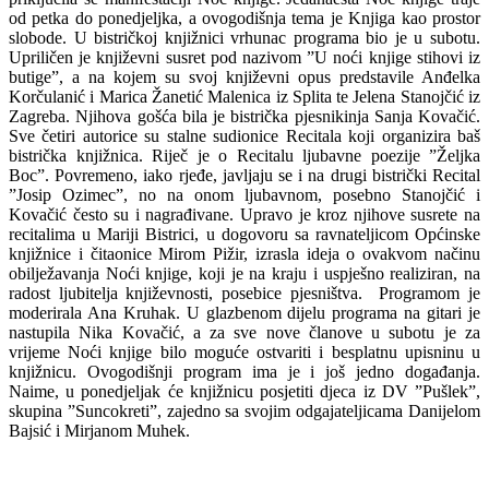
od petka do ponedjeljka, a ovogodišnja tema je Knjiga kao prostor
slobode. U bistričkoj knjižnici vrhunac programa bio je u subotu.
Upriličen je književni susret pod nazivom ”U noći knjige stihovi iz
butige”, a na kojem su svoj književni opus predstavile Anđelka
Korčulanić i Marica Žanetić Malenica iz Splita te Jelena Stanojčić iz
Zagreba. Njihova gošća bila je bistrička pjesnikinja Sanja Kovačić.
Sve četiri autorice su stalne sudionice Recitala koji organizira baš
bistrička knjižnica. Riječ je o Recitalu ljubavne poezije ”Željka
Boc”. Povremeno, iako rjeđe, javljaju se i na drugi bistrički Recital
”Josip Ozimec”, no na onom ljubavnom, posebno Stanojčić i
Kovačić često su i nagrađivane. Upravo je kroz njihove susrete na
recitalima u Mariji Bistrici, u dogovoru sa ravnateljicom Općinske
knjižnice i čitaonice Mirom Pižir, izrasla ideja o ovakvom načinu
obilježavanja Noći knjige, koji je na kraju i uspješno realiziran, na
radost ljubitelja književnosti, posebice pjesništva. Programom je
moderirala Ana Kruhak. U glazbenom dijelu programa na gitari je
nastupila Nika Kovačić, a za sve nove članove u subotu je za
vrijeme Noći knjige bilo moguće ostvariti i besplatnu upisninu u
knjižnicu. Ovogodišnji program ima je i još jedno događanja.
Naime, u ponedjeljak će knjižnicu posjetiti djeca iz DV ”Pušlek”,
skupina ”Suncokreti”, zajedno sa svojim odgajateljicama Danijelom
Bajsić i Mirjanom Muhek.