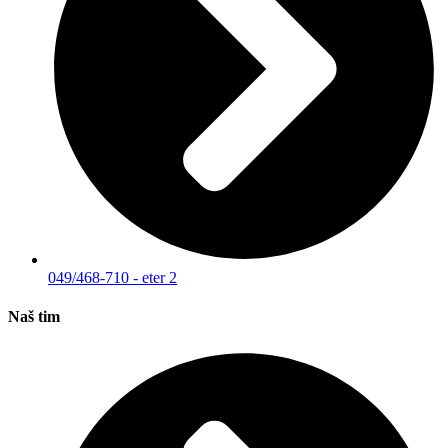
049/468-710 - eter 2
Naš tim