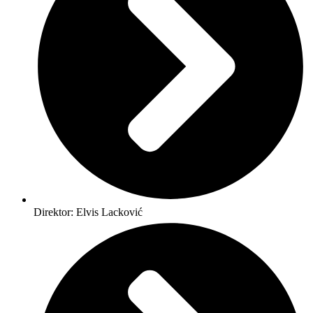
Direktor: Elvis Lacković