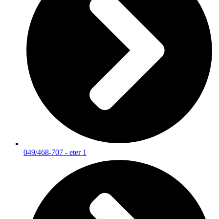
049/468-707 - eter 1