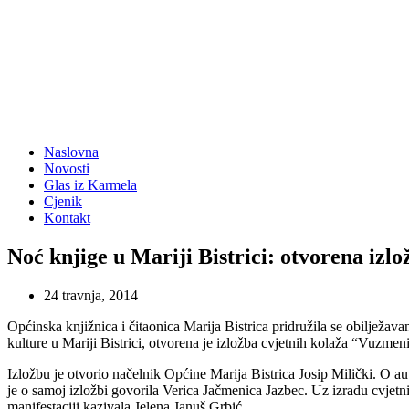
Naslovna
Novosti
Glas iz Karmela
Cjenik
Kontakt
Noć knjige u Mariji Bistrici: otvorena iz
24 travnja, 2014
Općinska knjižnica i čitaonica Marija Bistrica pridružila se obilježav
kulture u Mariji Bistrici, otvorena je izložba cvjetnih kolaža “Vuzm
Izložbu je otvorio načelnik Općine Marija Bistrica Josip Milički. O au
je o samoj izložbi govorila Verica Jačmenica Jazbec. Uz izradu cvjetnih
manifestaciji kazivala Jelena Januš Grbić.