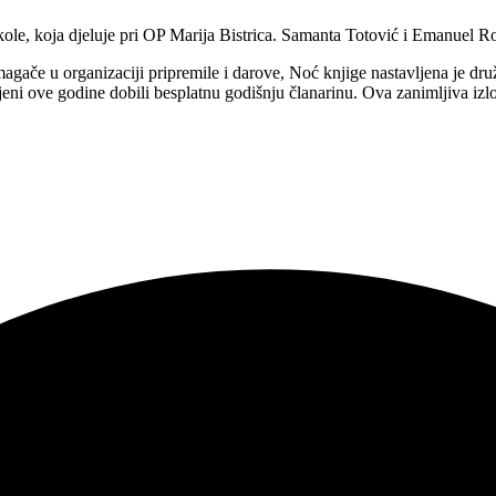
le, koja djeluje pri OP Marija Bistrica. Samanta Totović i Emanuel Rod 
omagače u organizaciji pripremile i darove, Noć knjige nastavljena je d
anjeni ove godine dobili besplatnu godišnju članarinu. Ova zanimljiva iz