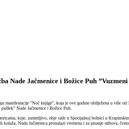
ložba Nade Jačmenice i Božice Puh ”Vuzmeni
anju manifestacije ''Noć knjige'', koja je ove godine obilježena u više 
eni pušlek” Nade Jačmenice i Božice Puh.
toricama, koje, zanimljivo, obje rade u Specijalnoj bolnici u Krapinskim 
 kolaža, Nada Jačmenica pronalazi vremena i za pisanje stihova, često se 