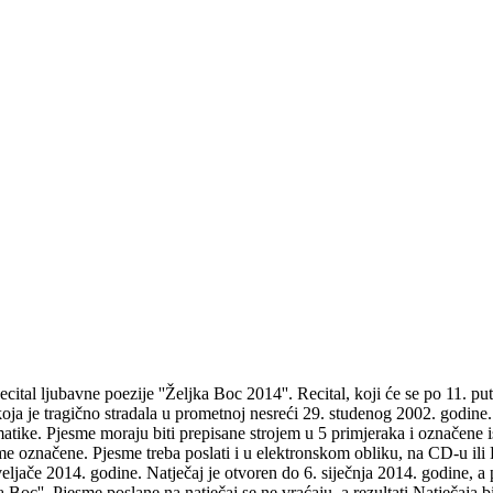
Recital ljubavne poezije ''Željka Boc 2014''. Recital, koji će se po 11. 
, koja je tragično stradala u prometnoj nesreći 29. studenog 2002. godine
atike. Pjesme moraju biti prepisane strojem u 5 primjeraka i označene 
esme označene. Pjesme treba poslati i u elektronskom obliku, na CD-u ili
veljače 2014. godine. Natječaj je otvoren do 6. siječnja 2014. godine, a
a Boc''. Pjesme poslane na natječaj se ne vraćaju, a rezultati Natječaja 