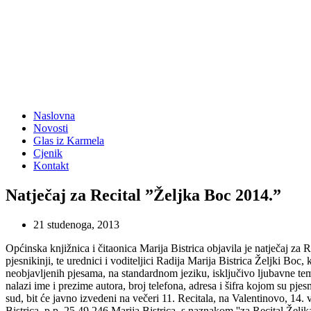
Naslovna
Novosti
Glas iz Karmela
Cjenik
Kontakt
Natječaj za Recital ”Željka Boc 2014.”
21 studenoga, 2013
Općinska knjižnica i čitaonica Marija Bistrica objavila je natječaj za 
pjesnikinji, te urednici i voditeljici Radija Marija Bistrica Željki Boc
neobjavljenih pjesama, na standardnom jeziku, isključivo ljubavne tem
nalazi ime i prezime autora, broj telefona, adresa i šifra kojom su pj
sud, bit će javno izvedeni na večeri 11. Recitala, na Valentinovo, 14. 
Bistrica, p.p. 25 49 246 Marija Bistrica, s naznakom ''za Recital Željk