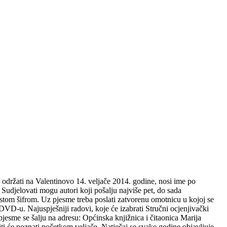
put održati na Valentinovo 14. veljače 2014. godine, nosi ime po
. Sudjelovati mogu autori koji pošalju najviše pet, do sada
istom šifrom. Uz pjesme treba poslati zatvorenu omotnicu u kojoj se
 DVD-u. Najuspješniji radovi, koje će izabrati Stručni ocjenjivački
 pjesme se šalju na adresu: Općinska knjižnica i čitaonica Marija
biti će poznati početkom veljače. Natječaj se svake godine objavljuje