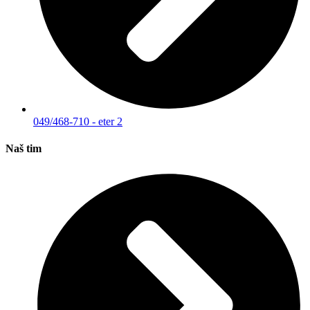
049/468-710 - eter 2
Naš tim