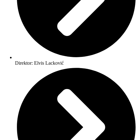
Direktor: Elvis Lacković