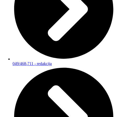
049/468-711 - redakcija