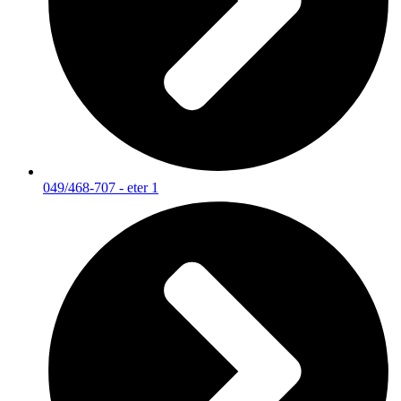
049/468-707 - eter 1