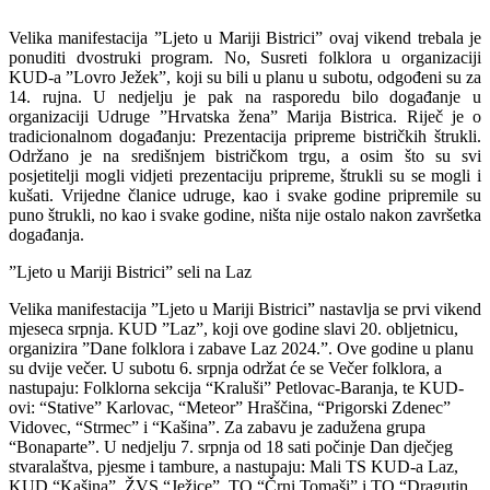
Velika manifestacija ”Ljeto u Mariji Bistrici” ovaj vikend trebala je
ponuditi dvostruki program. No, Susreti folklora u organizaciji
KUD-a ”Lovro Ježek”, koji su bili u planu u subotu, odgođeni su za
14. rujna. U nedjelju je pak na rasporedu bilo događanje u
organizaciji Udruge ”Hrvatska žena” Marija Bistrica. Riječ je o
tradicionalnom događanju: Prezentacija pripreme bistričkih štrukli.
Održano je na središnjem bistričkom trgu, a osim što su svi
posjetitelji mogli vidjeti prezentaciju pripreme, štrukli su se mogli i
kušati. Vrijedne članice udruge, kao i svake godine pripremile su
puno štrukli, no kao i svake godine, ništa nije ostalo nakon završetka
događanja.
”Ljeto u Mariji Bistrici” seli na Laz
Velika manifestacija ”Ljeto u Mariji Bistrici” nastavlja se prvi vikend
mjeseca srpnja. KUD ”Laz”, koji ove godine slavi 20. obljetnicu,
organizira ”Dane folklora i zabave Laz 2024.”. Ove godine u planu
su dvije večer. U subotu 6. srpnja održat će se Večer folklora, a
nastupaju: Folklorna sekcija “Kraluši” Petlovac-Baranja, te KUD-
ovi: “Stative” Karlovac, “Meteor” Hraščina, “Prigorski Zdenec”
Vidovec, “Strmec” i “Kašina”. Za zabavu je zadužena grupa
“Bonaparte”. U nedjelju 7. srpnja od 18 sati počinje Dan dječjeg
stvaralaštva, pjesme i tambure, a nastupaju: Mali TS KUD-a Laz,
KUD “Kašina”, ŽVS “Ježice”, TO “Črni Tomaši” i TO “Dragutin