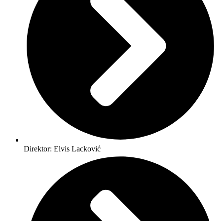
Direktor: Elvis Lacković