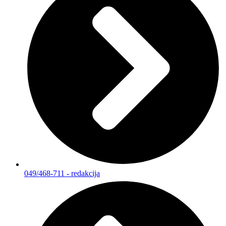
049/468-711 - redakcija