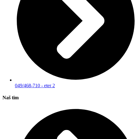
049/468-710 - eter 2
Naš tim