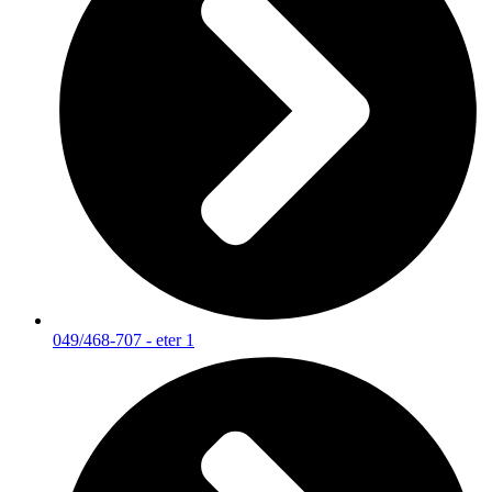
049/468-707 - eter 1