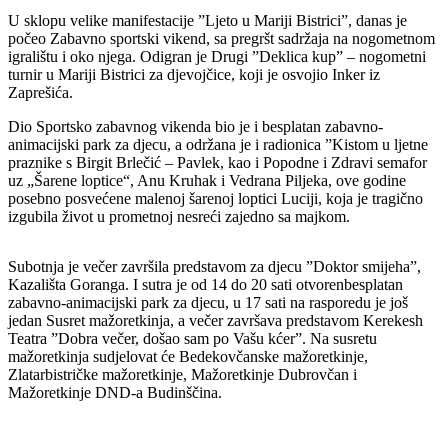
U sklopu velike manifestacije ”Ljeto u Mariji Bistrici”, danas je
počeo Zabavno sportski vikend, sa pregršt sadržaja na nogometnom
igralištu i oko njega. Odigran je Drugi ”Deklica kup” – nogometni
turnir u Mariji Bistrici za djevojčice, koji je osvojio Inker iz
Zaprešića.
Dio Sportsko zabavnog vikenda bio je i besplatan zabavno-
animacijski park za djecu, a održana je i radionica ”Kistom u ljetne
praznike s Birgit Brlečić – Pavlek, kao i Popodne i Zdravi semafor
uz „Šarene loptice“, Anu Kruhak i Vedrana Piljeka, ove godine
posebno posvećene malenoj šarenoj loptici Luciji, koja je tragično
izgubila život u prometnoj nesreći zajedno sa majkom.
Subotnja je večer završila predstavom za djecu ”Doktor smijeha”,
Kazališta Goranga. I sutra je od 14 do 20 sati otvorenbesplatan
zabavno-animacijski park za djecu, u 17 sati na rasporedu je još
jedan Susret mažoretkinja, a večer završava predstavom Kerekesh
Teatra ”Dobra večer, došao sam po Vašu kćer”. Na susretu
mažoretkinja sudjelovat će Bedekovčanske mažoretkinje,
Zlatarbistričke mažoretkinje, Mažoretkinje Dubrovčan i
Mažoretkinje DND-a Budinščina.