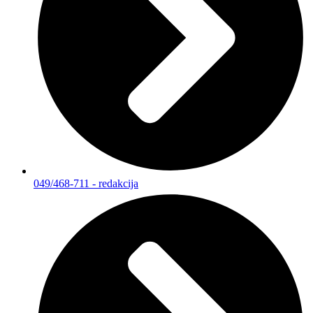
049/468-711 - redakcija