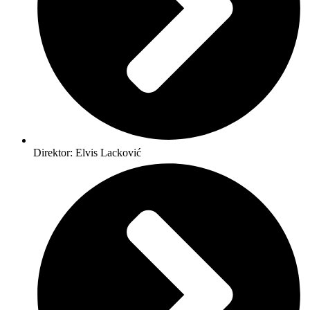
Direktor: Elvis Lacković