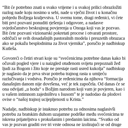
“Bit će potrebno znati u svako vrijeme i u svakoj prilici obrazložiti
razlog nade koju nosimo u sebi, nade u vječni život i u konačnu
pobjedu Božjega kraljevstva. U svemu tome, dragi ređenici, vi ćete
biti prvi pozvani ponuditi rješenja i odgovore, a nadasve
svjedočanstvo beskrajnog povjerenja u Onoga koji vas je pozvao.
Bit ćete pozvani vizionarski pokretati procese i otvarati prostore,
odričući se svih dosadašnjih pastoralnih modela i preuzetih obrazaca
ako se pokažu besplodnima za život vjernika”, poručio je nadbiskup
Kutleša.
Govoreći o četiri stvari koje su “svećenicima potrebne danas kako bi
očuvali pogled vjere i u naizgled otuđenom svijetu prepoznali žeđ
ljudi za Bogom i žito koje ne prestaje rasti usred kukolja” nadbiskup
je naglasio da je prva stvar potreba trajnog rasta u umijeću
razlučivanja i vodstva. Poručio je ređenicima da njihova “formacija
današnjim danom nije dovršena, već je tek započela. Od danas će se
ona odvijati „u hodu“ s Božjim narodom koji vam je povjeren, kao i
u vašem intimnom zajedništvu s Isusom” te je nadodao da plodovi
ovise o “našoj trajnoj ucijepljenosti u Krista.”
Nadalje, nadbiskup je istaknuo potrebu za odnosima naglasivši
potrebu za bratskim duhom uzajamne podrške među svećenicima te
iskrena prijateljstva s prokušanim i predanim laicima. “Svatko od
vas je pozvan graditi sve tri vrste odnosa ne izolirajući se od druge