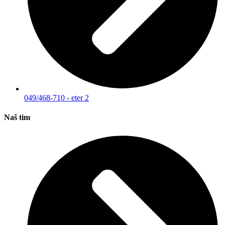
049/468-710 - eter 2
Naš tim