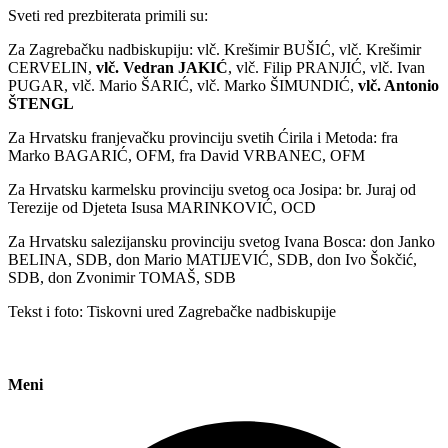
Sveti red prezbiterata primili su:
Za Zagrebačku nadbiskupiju: vlč. Krešimir BUŠIĆ, vlč. Krešimir
CERVELIN,
vlč. Vedran JAKIĆ
, vlč. Filip PRANJIĆ, vlč. Ivan
PUGAR, vlč. Mario ŠARIĆ, vlč. Marko ŠIMUNDIĆ,
vlč. Antonio
ŠTENGL
Za Hrvatsku franjevačku provinciju svetih Ćirila i Metoda: fra
Marko BAGARIĆ, OFM, fra David VRBANEC, OFM
Za Hrvatsku karmelsku provinciju svetog oca Josipa: br. Juraj od
Terezije od Djeteta Isusa MARINKOVIĆ, OCD
Za Hrvatsku salezijansku provinciju svetog Ivana Bosca: don Janko
BELINA, SDB, don Mario MATIJEVIĆ, SDB, don Ivo Šokčić,
SDB, don Zvonimir TOMAŠ, SDB
Tekst i foto: Tiskovni ured Zagrebačke nadbiskupije
Meni