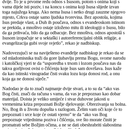
dvije. To je u prvome redu odnos s Isusom, potom s onima koji s
vama dijele isti poziv, i na koncu s onima koji Isusa slijede izvan
toga najužega kruga. Ako nema Isusa i netko drugi zauzme njegovo
mjesto, Crkva ostaje samo ljudska tvorevina. Bez apostola, kojima
Isus predaje vlast, a Duh ih poučava, odnos s evanđeoskom istinom
se prekida, a mnoštvo ostaje izloženo mitu ili ideologiji o Isusu, bilo
da ga prihvaća, bilo da ga odbacuje. Bez mnoštva, odnos apostolâ s
Isusom izopačuje se u sektaški i autoreferencijalni oblik religije, a
evangelizacija gubi svoje svjetlo”, rekao je nadbiskup.
Nadovezujući se na naviješteno evanđelje nadbiskup je rekao da se
od mladomisnika traži da gore ljubavlju prema Bogu, svome narodu
i katoličkoj vjeri te da “usporedba s trsom i lozom poučava nas da
takva gorljivost ovisi o čišćenju koje Isus sam dovršava. Isus kaže
da kao istinski vinogradar čisti svaku lozu koja donosi rod, a onu
koja ga ne donosi siječe.”
Nadodao je da to znači najmanje dvije stvari, a to su da “ako vas
Bog čisti, znači da računa s vama, da vas je prepoznao kao dobar
materijal. Doista je veliko umijeće i stvar duhovne jakosti u
vremenima kriza prepoznati Božje djelovanje. Obrezivanja su bolna.
No, Bog ih u životu dopušta s razlogom. Želim vam oči koje će to
prepoznati i srce koje će ostati vjerno” te da “ako vas Bog
prepoznaje vrijednima poziva i čišćenja, sve što morate činiti je
promatrati sebe Božjim očima, a ne se dati obeshrabriti slabostima