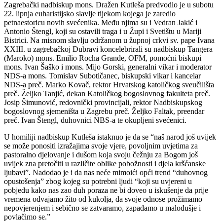
Zagrebački nadbiskup mons. Dražen Kutleša predvodio je u subotu
22. lipnja euharistijsko slavlje tijekom kojega je zaredio
petnaestoricu novih svećenika. Među njima su i Vedran Jakić i
Antonio Štengl, koji su ostavili traga i u Župi i Svetištu u Mariji
Bistrici. Na misnom slavlju održanom u župnoj crkvi sv. pape Ivana
XXIII. u zagrebačkoj Dubravi koncelebrirali su nadbiskup Tangera
(Maroko) mons. Emilio Rocha Grande, OFM, pomoćni biskupi
mons. Ivan Šaško i mons. Mijo Gorski, generalni vikar i moderator
NDS-a mons. Tomislav Subotičanec, biskupski vikar i kancelar
NDS-a preč. Marko Kovač, rektor Hrvatskog katoličkog sveučilišta
preč. Željko Tanjić, dekan Katoličkog bogoslovnog fakulteta preč.
Josip Šimunović, redovnički provincijali, rektor Nadbiskupskog
bogoslovnog sjemeništa u Zagrebu preč. Željko Faltak, preendar
preč. Ivan Štengl, duhovnici NBS-a te okupljeni svećenici.
U homiliji nadbiskup Kutleša istaknuo je da se “naš narod još uvijek
se može ponositi izražajima svoje vjere, povoljnim uvjetima za
pastoralno djelovanje i dušom koja svoju čežnju za Bogom još
uvijek zna pretočiti u različite oblike pobožnosti i djela kršćanske
ljubavi”. Nadodao je i da nas neće mimoići opći trend “duhovnog
opustošenja” zbog kojeg su potrebni ljudi “koji su uvjereni u
pobjedu kako nas zao duh poraza ne bi doveo u iskušenje da prije
vremena odvajamo žito od kukolja, da svoje odnose prožimamo
nepovjerenjem i sebično se zatvaramo, zapadamo u malodušje i
povlačimo se.”