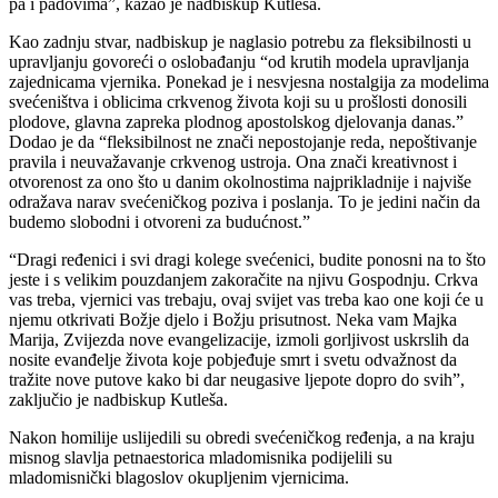
pa i padovima”, kazao je nadbiskup Kutleša.
Kao zadnju stvar, nadbiskup je naglasio potrebu za fleksibilnosti u
upravljanju govoreći o oslobađanju “od krutih modela upravljanja
zajednicama vjernika. Ponekad je i nesvjesna nostalgija za modelima
svećeništva i oblicima crkvenog života koji su u prošlosti donosili
plodove, glavna zapreka plodnog apostolskog djelovanja danas.”
Dodao je da “fleksibilnost ne znači nepostojanje reda, nepoštivanje
pravila i neuvažavanje crkvenog ustroja. Ona znači kreativnost i
otvorenost za ono što u danim okolnostima najprikladnije i najviše
odražava narav svećeničkog poziva i poslanja. To je jedini način da
budemo slobodni i otvoreni za budućnost.”
“Dragi ređenici i svi dragi kolege svećenici, budite ponosni na to što
jeste i s velikim pouzdanjem zakoračite na njivu Gospodnju. Crkva
vas treba, vjernici vas trebaju, ovaj svijet vas treba kao one koji će u
njemu otkrivati Božje djelo i Božju prisutnost. Neka vam Majka
Marija, Zvijezda nove evangelizacije, izmoli gorljivost uskrslih da
nosite evanđelje života koje pobjeđuje smrt i svetu odvažnost da
tražite nove putove kako bi dar neugasive ljepote dopro do svih”,
zaključio je nadbiskup Kutleša.
Nakon homilije uslijedili su obredi svećeničkog ređenja, a na kraju
misnog slavlja petnaestorica mladomisnika podijelili su
mladomisnički blagoslov okupljenim vjernicima.